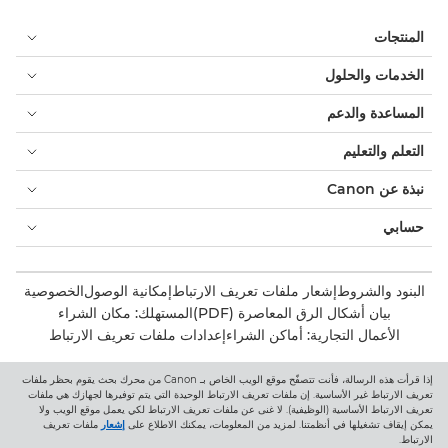
المنتجات
الخدمات والحلول
المساعدة والدعم
التعلم والتعليم
نبذة عن Canon
حسابي
البنود والشروط
إشعار ملفات تعريف الارتباط
إمكانية الوصول
الخصوصية
بيان أشكال الرق المعاصرة (PDF)
المستهلك: مكان الشراء
الأعمال التجارية: أماكن الشراء
إعدادات ملفات تعريف الارتباط
إذا قرأت هذه الرسالة، فأنت تتصفّح موقع الويب الخاص بـ Canon من محرك بحث يقوم بحظر ملفات
Canon Central and North Africa
تعريف الارتباط غير الأساسية. إن ملفات تعريف الارتباط الوحيدة التي يتم توفيرها لجهازك هي ملفات
تعريف الارتباط الأساسية (الوظيفية). لا غنى عن ملفات تعريف الارتباط لكي يعمل موقع الويب ولا
يمكن إيقاف تشغيلها في أنظمتنا. لمزيد من المعلومات، يمكنك الاطلاع على
إشعار
ملفات تعريف
الارتباط.