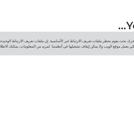
Y
هذه الرسالة، فأنت تتصفّح موقع الويب الخاص بـ Canon من محرك بحث يقوم بحظر ملفات تعريف الارتباط غير الأساسية. إن ملفات تعريف ا
لكي يعمل موقع الويب ولا يمكن إيقاف تشغيلها في أنظمتنا. لمزيد من المعلومات، يمكنك الاطل
الرقم التسلسلي *