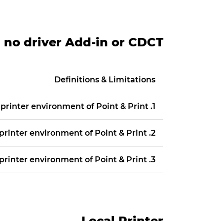
h no driver Add-in or CDCT
Definitions & Limitations
1. Upgrade from non-PA driver to PA driver in a shared printer environment of Point & Print
2. Upgrade from PA driver to non-PA driver in a shared printer environment of Point & Print
3. Upgrade from PA driver to PA driver in a shared printer environment of Point & Print
Local Printer