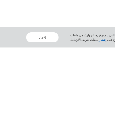
لارتباط الوحيدة التي يتم توفيرها لجهازك هي ملفات
إقرار
اع على
إشعار
ملفات تعريف الارتباط.
إعادة التدوير