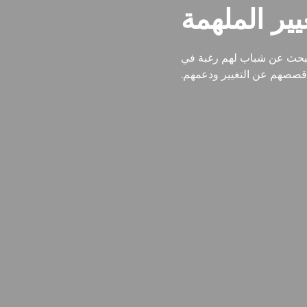
يير الملهمة
البحث عن شباب لهم رغبة في
قصصهم عن التغيير ودعمهم.