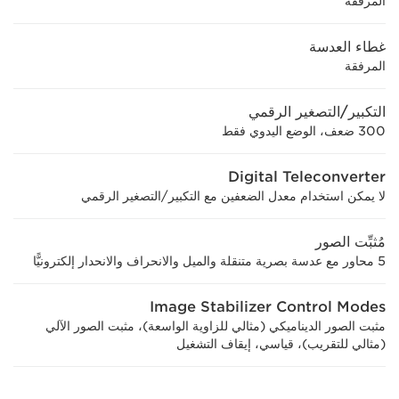
المرفقة
غطاء العدسة
المرفقة
التكبير/التصغير الرقمي
300 ضعف، الوضع اليدوي فقط
Digital Teleconverter
لا يمكن استخدام معدل الضعفين مع التكبير/التصغير الرقمي
مُثبِّت الصور
5 محاور مع عدسة بصرية متنقلة والميل والانحراف والانحدار إلكترونيًّا
Image Stabilizer Control Modes
مثبت الصور الديناميكي (مثالي للزاوية الواسعة)، مثبت الصور الآلي
(مثالي للتقريب)، قياسي، إيقاف التشغيل