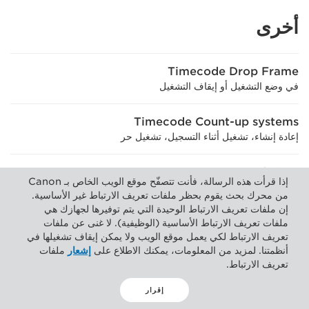
أخرى
Timecode Drop Frame
في وضع التشغيل أو إيقاف التشغيل
Timecode Count-up systems
إعادة إنشاء، تشغيل أثناء التسجيل، تشغيل حر
Date and Time
إذا قرأت هذه الرسالة، فأنت تتصفّح موقع الويب الخاص بـ Canon
قابل للتحديد، دعم الساعة العالمية
من محرك بحث يقوم بحظر ملفات تعريف الارتباط غير الأساسية.
إن ملفات تعريف الارتباط الوحيدة التي يتم توفيرها لجهازك هي
Camera Data Recording
ملفات تعريف الارتباط الأساسية (الوظيفية). لا غنى عن ملفات
تعريف الارتباط لكي يعمل موقع الويب ولا يمكن إيقاف تشغيلها في
يمكن تخزين سرعة الغالق وفتحة العدسة والاكتساب وغير ذلك الكثير مع
أنظمتنا. لمزيد من المعلومات، يمكنك الاطلاع على
إشعار
ملفات
التسجيل
تعريف الارتباط.
Remote Control
إقرار
في الكاميرا وأوضاع التشغيل