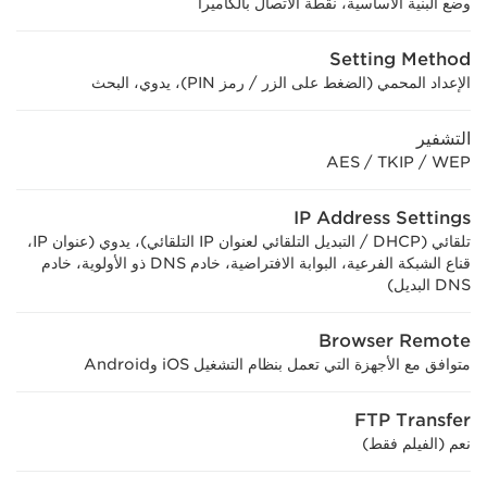
وضع البنية الأساسية، نقطة الاتصال بالكاميرا
Setting Method
الإعداد المحمي (الضغط على الزر / رمز PIN)، يدوي، البحث
التشفير
WEP /‏ TKIP /‏ AES
IP Address Settings
تلقائي (DHCP / التبديل التلقائي لعنوان IP التلقائي)، يدوي (عنوان IP،
قناع الشبكة الفرعية، البوابة الافتراضية، خادم DNS ذو الأولوية، خادم
DNS البديل)
Browser Remote
متوافق مع الأجهزة التي تعمل بنظام التشغيل iOS وAndroid
FTP Transfer
نعم (الفيلم فقط)