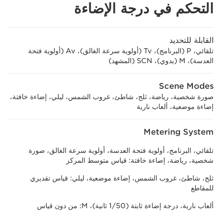
التحكم في درجة الإضاءة
القابلة للتحديد
تلقائي، P (البرنامج)، Tv (أولوية سرعة الغالق)، Av (أولوية فتحة
العدسة)، M (يدوي)، SCN (المشهد)
Scene Modes
صورة شخصية، رياضة، ثلج، شاطئ، غروب الشمس، ليلي، إضاءة خافتة،
إضاءة موضعية، ألعاب نارية
Metering System
تلقائي، البرنامج، أولوية فتحة العدسة، أولوية سرعة الغالق، صورة
شخصية، رياضة، إضاءة خافتة: قياس متوسط المركز
ثلج، شاطئ، غروب الشمس، إضاءة موضعية، ليلي: قياس تقديري
للمقاطع
ألعاب نارية، درجة إضاءة ثابتة (1/50 ثانية)، M: من دون قياس