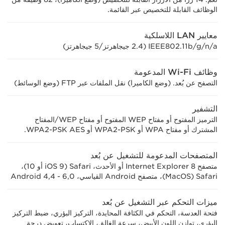
الوظائف القابلة للتخصيص عبر القائمة.
معايير LAN اللاسلكية
IEEE802.11b/g/n/a (‏2.4 جيجاهرتز/5 جيجاهرتز)
وظائف Wi-Fi المدعومة
التصفح عن بُعد. (وضع الكاميرا) نقل الملفات عبر FTP (وضع الوسائط)
التشفير
الترميز المفتوح أو مفتاح WEP المفتوح أو مفتاح WEP/المفتاح
المشترك أو مفتاح WPA أو ‏WPA2-PSK أو WPA2-PSK AES.
المتصفحات المدعومة للتشغيل عن بُعد
متصفح Internet Explorer 8 أو الأحدث، Safari ‏(iOS 9 أو 10)،
Safari (‏MacOS)، متصفح Android القياسي، Android 4,4 - 6,0
ميزات التحكم عبر التشغيل عن بُعد
فتحة العدسة، التحكم في الكثافة المحايدة، التركيز البؤري، ضبط التركيز
البؤري، توازن اللون الأبيض، سرعة الغالق، الاكتساب، تعويض درجة