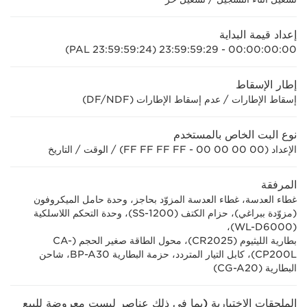
إعداد قيمة البداية
00:00:00:00 - 23:59:59:29 (PAL 23:59:59:24)
إطار الإسقاط
إسقاط الإطارات / عدم إسقاط الإطارات (DF/NDF)
نوع البت الخاص بالمستخدم
الإعداد (00 00 00 00 - FF FF FF FF) / الوقت / التاريخ
المرفقة
غطاء العدسة، غطاء العدسة المزوّد بحاجز، وحدة حامل الميكروفون
(مزوّدة ببراغي)، حزام الكتف (SS-1200)، وحدة التحكم اللاسلكية
(WL-D6000)،
بطارية الليثيوم (CR2025)، محول الطاقة صغير الحجم (CA-
CP200L)، كابل التيار المتردد، حزمة البطارية BP-A30، شاحن
البطارية (CG-A20)
الملحقات الاختيارية (بما في ذلك عناصر ليست معروضة للبيع