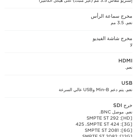
إستريو مقاس 3.5 مم (غير مثبت) على هيكل الكاميرا
مخرج سماعة الرأس
نعم. 3.5 مم
مخرج شاشة الفيديو
لا
HDMI
نعم.
USB
نعم. يتم دعم Min-B وUSB عالي السرعة
خرج SDI
نعم. موصل BNC.
[HD]‏: SMPTE ST 292
[3G]‏: SMPTE ST 424‏، 425
[6G]‏: SMPTE ST 2081
[12G]‏: SMPTE ST 2082