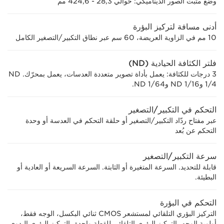
وضع مثبت الصور الديناميكي: حوالي 28,3 - 424,6 مم
أدنى مسافة لتركيز البؤرة
10 مم في الزاوية العريضة، 60 سم عبر نطاق التكبير/التصغير الكامل
فلتر الكثافة الحيادية (ND)
3 درجات للكثافة: يعمل بأداة تصوير متعددة العدسات، يعمل بمحرّك. ND
1/4 وND 1/16 وND 1/64.
التحكم في التكبير/التصغير
عبر مفتاح ردّاد التكبير/التصغير أو حلقة التحكم في العدسة أو وحدة
التحكم عن بُعد
سرعة التكبير/التصغير
قابلة للتحديد. السرعة المتغيرة أو الثابتة. السرعة السريعة أو العادية أو
البطيئة.
التحكم في البؤرة
التركيز البؤري التلقائي لمستشعر CMOS ثنائي البكسل، الوجه فقط،
أولوية الوجه، التركيز البؤري التلقائي للقطة واحدة، التركيز البؤري اليدوي