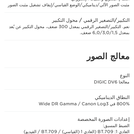
مثبت الصور الآلي/ديناميكي/الوضع القياسي/إيقاف تشغيل مثبت الصور
التكبير/التصغير الرقمي / محول التكبير
نعم. التكبير/التصغير الرقمي بمعدل 300 ضعف، محول التكبير عن بُعد
بمعدل 1,5/‏3,0/‏6,0 ضعف.
معالج الصور
النوع
معالجا DIGIC DV6
النطاق الديناميكي
800% في Canon Log3‏ / Wide DR Gamma
إعدادات الصورة المخصصة
الضبط المسبق:
العادي 1: BT.709 (العادي 1 (القياسي) / BT.709 / الفيديو)