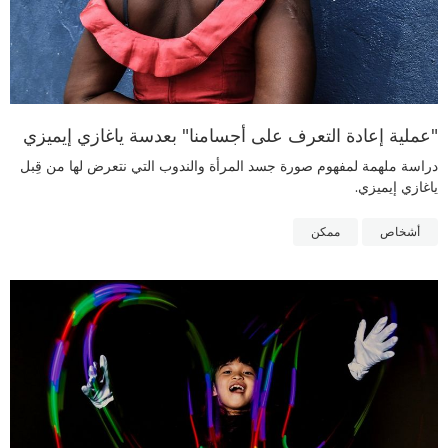
"عملية إعادة التعرف على أجسامنا" بعدسة ياغازي إيميزي
دراسة ملهمة لمفهوم صورة جسد المرأة والندوب التي نتعرض لها من قِبل
ياغازي إيميزي.
أشخاص
ممكن