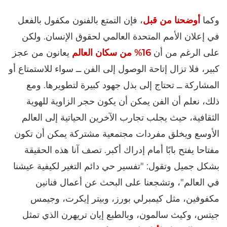
وكما
أوضحنا من قبل
، فإن التمتع بالفنون مكفول بالفعل
في إعلان الأمم المتحدة العالمي لحقوق الإنسان. ولكن
على الرغم من أن
16% من سكان العالم
يعانون من عجز
كبير، فلا تزال إتاحة الوصول إلى الفن ــ سواء للاستمتاع أو
المشاركة ــ تحتاج إلى بذل جهود كبيرة لتطويرها. ومع
ذلك، نعلم أن الفن يمكن أن يكون حجر الزاوية للهوية
الثقافية، حيث يجلب تجارب الآخرين الحياتية إلى العالم
الأوسع ويخلق مفردات مجتمعية مشتركة يمكن أن تكون
مفتاحا يفتح بابًا أمام إدراك أكبر. تصف آنا هذه الحقيقة
بشكل جميل وتقول: "تفسير حي دائم التغير لكيفية عيشنا
في العالم"، وتشجعنا على البحث عن أعمال فنانين
مكفوفين، مثل كيمبرلي بورز، وبيتر إيكرت، وجيمس
جيتس، وكيث سالمون، وبالطبع إيان تريهرن الذي تمثل