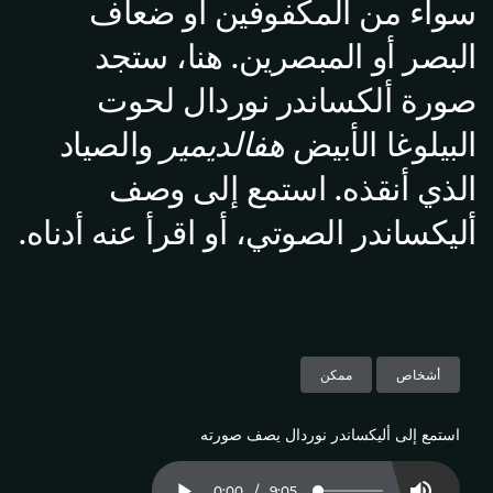
سواء من المكفوفين أو ضعاف
البصر أو المبصرين. هنا، ستجد
صورة ألكساندر نوردال لحوت
البيلوغا الأبيض
هفالديمير
والصياد
الذي أنقذه. استمع إلى وصف
أليكساندر الصوتي، أو اقرأ عنه أدناه.
أشخاص
ممكن
استمع إلى أليكساندر نوردال يصف صورته
Current
0:00
/
Duration
9:05