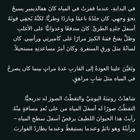
في البدايةِ، عندما قفزتُ في المياه كانَ هفالديمير يسبحُ
نحوَ وجهِي. كان جلدُهُ ناعمًا وباردًا وطريًّا. لكنَّهُ يُخفِي قوتَهُ
أسفلَ جلدِهِ الطريِّ. كانَ مندفعًا وعدوانيًّا على الأغلبِ
وظلَّ يفتحُ فمَهُ الكبيرَ مرارًا على كاميرتِي ورأسِي. كان
لسانُهُ مثلَ ورقِ السنفرةِ. وكانَ أمرُ مساعدتِهِ مستحيلاً.
وتَعَيَّنَ علينا العودةُ إلى القاربِ عدةَ مراتٍ بينما كان يصرخُ
في المياه مثلَ شابٍ مراهقٍ.
شاهدْتُ روتينَهُ اليوميَّ والتقطْتُ الصورَ له تدريجيًّا.
التقطْتُ صورًا له أسفلَ المياه من على بُعدِ مسافةٍ منْهُ.
رأيتُ هذا الحيوانَ اللطيفَ يرقصُ أسفلَ سطحِ المياه –
ورأيتُهُ وهو نائمٌ وعندما يستيقظُ وعندما يطاردُ القواربَ.