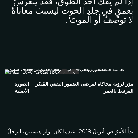
إذا لم يفكَّ أحدٌ الطوقَ، فقدْ ينغرسُ
بعمقٍ في جلدِ الحوت ليسببَ معاناةً
لا توصفُ أو الموتَ".
مرّر لرؤية محاكاة لمرضى الضمور البقعي المُبكر
الصورة
المرتبط بالعمر
الأصلية
بدأَ الأمرُ في أبريلَ 2019، عندما كان يوار هيستين، الرجلُ