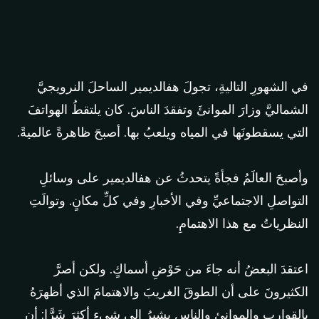
في الشهورِ التاليةِ، تجولَ هفالديمير الساحلَ النرويجيَّ
الشماليَّ وزارَ الموانئَ وتفقدَ الناسَ. كان يلتقطُ الهواتفَ
التي يسقطونَها في المياه ويلعبُ بها. أصبحَ ظاهرةً عالميةً.
وأصبحَ العالَمُ فجأةً يتحدثُ عن هفالديمير على وسائلِ
التواصلِ الاجتماعيِّ وفي الأخبارِ وفي كلِّ مكانٍ. وتوالَتِ
النظرياتُ مع هذا الاهتمامِ.
اعتقدَ البعضُ أنه جاءَ من حَوْضِ أسماكٍ. ولكن أصرَّ
الكثيرونَ على أن الطوقَ الغريبَ والاهتمامَ الذي أظهرَهُ
بالقواربِ والموانئِ والناسِ يشيرُ إلى شيءٍ أكثرَ شَرًّا: أن