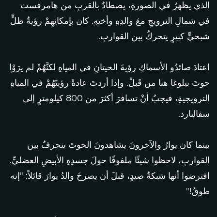
الذي يظهرُ في الصورةِ، يصطادُ بالقربِ من هامرفست
في شمالِ النرويجِ معَ والدِهِ وأخيهِ. كان بإمكانِهِمْ رؤيةُ ظلٍّ
شبحيٍّ كبيرٍ يتحركُ بين القواربِ.
اعتادَ صائدُو الأسماكِ رؤيةَ الحيتانِ في المياهِ لكنَّهُمْ لم يرَوْا
حوتَ بيلوغا هنا من قَبلْ. وإذا أردتَ عادةً رؤيتَهُمْ في المياهِ
النرويجيةِ، فيجبُ أنْ تسافرَ أكثرَ من 800 كيلومترٍ إلى
سفالبارد.
بينما كان يوارُ والآخرونَ يشاهدونَ الحوتَ ينجرفُ بين
القواربِ، لاحظوا شيئًا ملفوفًا حولَ جسدِهِ الأبيضِ العضليِّ.
افترضوا أنها شبكةُ صيدٍ، قبلَ أن يصرخَ والدُ يوارَ قائلاً: "إنه
طوقٌ!"