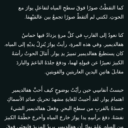
كما التقطْتُ صورًا فوقَ سطحِ المياه لتفاعلِ يوارَ مع
الحوتِ. لكنني لم ألتقطْ صورًا تجمعُ بين عالمَيْهِمَا.
كنا نعودُ إلى القاربِ في كلِّ مرةٍ يزدادُ فيها حماسُ
هفالديمير. وفي هذه المرةِ، رأيتُ يوارَ يُنزِلُ يديْهِ إلى المياه.
كان يستطيعُ هفالديمير تمييزَ يدِ يوار. أَمَالَ الحوتُ رأسَهُ
الكبيرَ تعبيرًا عن قبولِهِ لهما، ودفعَ جلدَهُ الناعمَ والباردَ
مقابلَ هاتينِ اليدينِ العاريتينِ والقويتينِ.
حبستُ أنفاسِي حين رأيْتُ بوضوحٍ كيف أَحبَّ هفالديمير
اهتمامَ يوار. لقد أحببتُ للغايةِ مشهدَ تحريكِ صائدِ الأسماكِ
جسدَهُ بالقربِ من سطحِ البحرِ. وفعلَ هفالديمير الشيءَ
نفسَهُ. دفعَ برأسِهِ يدا يوارَ خارجَ المياه وأخرجَ خطْمَهُ الكبيرَ
من المياه. علمَ يوارُ أن هفالديمير يريدُ المزيدَ فانحنَى فوقَ