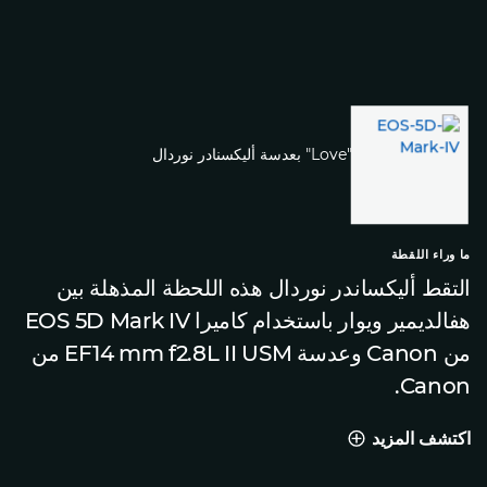
ما وراء اللقطة
التقط أليكساندر نوردال هذه اللحظة المذهلة بين
هفالديمير ويوار باستخدام كاميرا EOS 5D Mark IV
من Canon وعدسة EF14 mm f2.8L II USM من
Canon.
اكتشف المزيد
ما وراء اللقطة