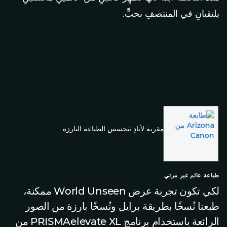
يلتقيانِ في المنتصفِ بحبٍّ.
طباعة عالم غير مرئي
لكي تكون تجربة عرض World Unseen ممكنة،
طبعنا نُسخًا بطريقة برايل ونُسخًا بارزة من الصور
الرائعة باستخدام برنامج PRISMAelevate XL من