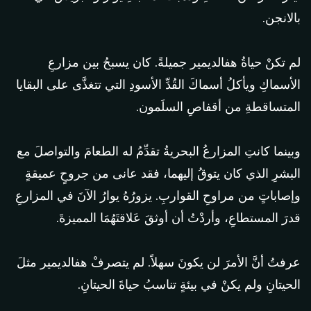
بالانجن.
لم تكنْ حياةُ هفالديمير جميلةً. كان يسبحُ بين مزارعِ
الأسماكِ ويأكلُ أسماكَ القُدِّ الأسودِ التي تتغذَّى على البقايا
المتساقطةِ من أقفاصِ السلَمون.
وبينما كانتِ المزارعُ البحريةُ تقدِّمُ له الطعامَ والتواصلَ مع
البشرِ الذي كان يتوقُ إليهما، فقد عانى من جروحٍ عميقةٍ
وإصاباتٍ من مراوحِ القواربِ. يزورُهُ يوارُ الآنَ في المزارعِ
قدرَ المستطاعِ، وأردْتُ أن أوثقَ عَلاقتَهُمَا المميزةَ.
عرفتُ أنَّ الأمرَ لن يكونَ سهلاً. لم يتصرفْ هفالديمير مثلَ
الحيتانِ ولم يكنْ في بيئةٍ تناسبُ حياةَ الحيتانِ.