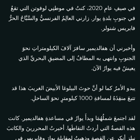
في صيفِ عامِ 2020، كنتُ في موطنِي لوفوتن التي تقعُ
في جنوبِ بلدةِ يوار. زارني العالِمُ الفرنسيُّ والسَّبَّاحُ الحرُّ
فابريس شنولر.
وأخبرني أن هفالديمير سافرَ آلافَ الكيلومتراتِ نحوَ
الجنوبِ وانتهى به المطافُ إلى المضيقِ البحريِّ الذي
يعيشُ فيه يوارُ الآنَ.
يبدو الأمرُ كما لو أنَّ حوتَ البيلوغا الأبيضَ الغريبَ هذا قد
تتبعَ منقِذَهُ لمسافةِ 1000 كيلومترٍ نحوَ الساحلِ.
لقد اجتمعَ شملُهُمَا وبدأَ يوارُ في مساعدةِ هفالديمير. كانت
هذه القصةُ التي أردتُ التقاطَها. أخبرتُ المحررينَ والكاتبَ
نيلز أنكر عن القصةِ وذهبتُ لمقابلةِ يوارَ وفابريس في