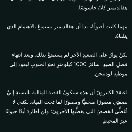
هفالديمير كانَ جاسوسًا.
مهما كانت أصولُهُ، بدا أن هفالديمير يستمتعُ بالاهتمامِ الذي
يتلقاهُ.
لكنْ يوارُ على الصعيدِ الآخرِ لم يستمتعْ بذلك. وبعد انتهاءِ
فصلِ الصيدِ، سافرَ 1000 كيلومترٍ نحوَ الجنوبِ ليعودَ إلى
موطنِهِ لودينجن.
اعتقدَ الكثيرونَ أن هذه ستكونُ القصةَ المثاليةَ بالنسبةِ إليَّ
بصفتِي مصورًا صحفيًّا ومصورًا لما تحتَ المياه. لكنني لا
أغطِّي القصصَ التي يغطِّيها الآخرونَ؛ ولن أطاردَ أبدًا حيوانًا
عبرَ المحيطِ.