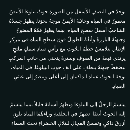
يوجدُ في النصفِ الأسفلِ من الصورةِ حوتُ بيلوغا الأبيضُ
مغمورٌ في المياه وجانبُهُ الأيمنُ موجهٌ نحوَنا. يظهرُ جسدُهُ
الشاحبُ أسفلَ سطحِ المياه، بينما يظهرُ فمُهُ المفتوحُ
وجبهتُهُ البارزةُ وأنفُهُ الطويلُ فوقَ سطحِ المياه في مركزِ
الإطارِ. يتلامسُ خطْمُ الحُوتِ مع رأسِ صيادِ سمكٍ ملتحٍ
يرتدي قبعةً من الصوفِ وسترةً ينحني من جانبِ المركبِ
ليضغطَ جبهتَهُ بلطفٍ على أنفِ حوتِ البيلوغا. في المياه،
يوجهُ الحوتُ عيناه الداكنتانِ إلى أعلى وينظرُ إلى عينَيِ
الصيادِ.
يبتسمُ الرجلُ إلى البيلوغا ويظهرُ أسنانَهُ قليلاً بينما يبتسمُ
إليه الحوتُ أيضًا. تظهرُ في الخلفيةِ وراءَهُمَا المياه بلونٍ
أزرقَ داكنٍ وتفسحُ المجالَ للتلالِ الخضراءِ تحتَ السماءِ