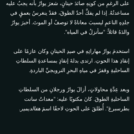
على الرغمِ من كونِهِ صائدَ حيتانٍ، شعرَ يوارُ بأنه يجبُ عليه
مساعدتُهُ. إذا لم يفكَّ أحدٌ الطوقَ، فقدْ ينغرسُ بعمقٍ في
جلدِهِ الناعمِ ليسببَ معاناةً لا توصفُ أو الموتَ. أخبرَ يوارُ
والدَهُ قائلاً: "سأنزلُ في المياه".
استخدمَ يوارُ مهاراتِهِ في صيدِ الحيتانِ وكان عازمًا على
إنقاذِ هذا الحوتِ. ارتدى بدلةَ إنقاذٍ بمساعدةِ السلطاتِ
الساحليةِ وقفزَ في مياهِ البحرِ النرويجيِّ الباردةِ.
وبعد عِدَّةِ محاولاتٍ، أزالَ يوارُ ورجلانِ من السلطاتِ
الساحليةِ الطوقَ. كانَ مكتوبًا عليه: "معداتُ سانت
بطرسبرغ". أُطلقَ على الحوتِ لاحقًا اسمَ
هفالديمير
.