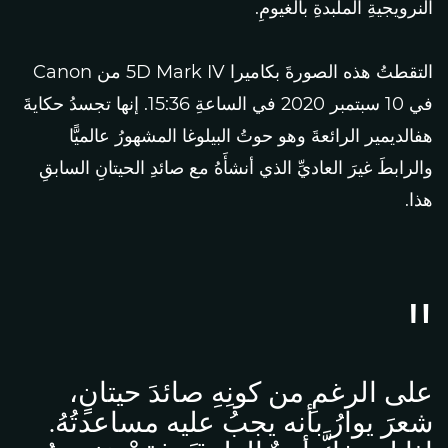
النرويجيةِ الملبدةِ بالغيومِ.
التقطتُ هذه الصورةَ بكاميرا 5D Mark IV من Canon
في 10 سبتمبر 2020 في الساعةِ 15:36. إنها تجسدُ حكايةَ
هفالديمير الرائعةَ وهو حوتُ البيلوغا المشهورُ عالميًّا
والرابطَ غيرَ العاديِّ الذي أنشأَهُ مع صائدِ الحيتانِ السابقِ
هذا.
على الرغمِ من كونِهِ صائدَ حيتانٍ،
شعرَ يوارُ بأنه يجبُ عليه مساعدتُهُ.