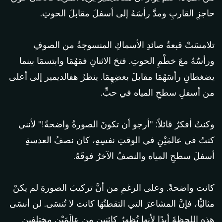
حاجزِ القاربِ ومدَّ رأسَهُ إلى أسفلَ مقابلَ الحوتِ.
تلامسَتْ قبعةُ صائدِ الأسماكِ المنسوجةُ من الصوفِ
ورأسُهُ معَ خطْمِ الحوتِ. فتحَ الاثنانِ فمَهُمَا وابتسمَا بينما
يضغطانِ رأسَهُمَا مقابلَ بعضِهِمَا. ينظرُ هفالديمير إلى أعلى
من أسفلِ سطحِ المياه في حبٍّ.
وكنتُ أفكرُ قائلاً: "أرجو أن تكونَ الصورةُ واضحةً!" لأنني
كنتُ في عالمَيْنِ في الوقتِ نفسِهِ، كان نصفُ العدسةِ
أسفلَ سطحِ المياه والنصفُ الآخرُ فوقَهُ.
كانت واضحةً. وعلى الرغمِ من أنَّ تركيبَ الصورةِ لم يكنْ
مثاليًّا، فإنَّ المشاعرَ التي التقطتُهَا كانت لا تُنسَى. لن أنسَى
هذه اللحظةَ أبدًا لأنها تُظهِرُ كائنينِ من عالَمَيْنِ مختلفينِ