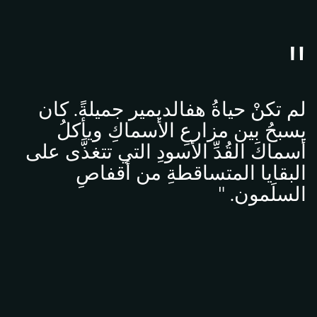
لم تكنْ حياةُ هفالديمير جميلةً. كان
يسبحُ بين مزارعِ الأسماكِ ويأكلُ
أسماكَ القُدِّ الأسودِ التي تتغذَّى على
البقايا المتساقطةِ من أقفاصِ
السلَمون. "