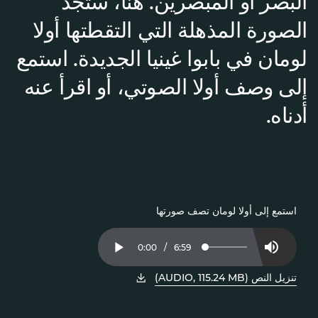
البصر أو المبصرين. هنا، ستجد
الصورة المذهلة التي التقطتها أولا
لومان في بابوا غينيا الجديدة. استمع
إلى وصف أولا الصوتي، أو اقرأ عنه
أدناه.
استمع إلى أولا لومان تصف صورتها
Current
0:00
/
Duration
6:59
Loaded
:
Play
Mute
2.37%
Time
تنزيل النص (AUDIO, 115.24 MB)
، افتح PDF في نافذة جديدة