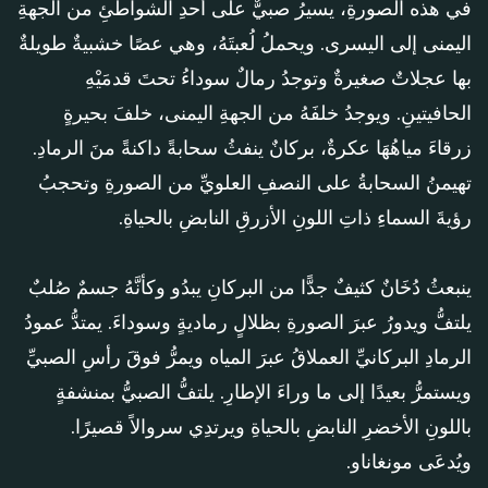
في هذه الصورةِ، يسيرُ صبيٌّ على أحدِ الشواطئِ من الجهةِ
اليمنى إلى اليسرى. ويحملُ لُعبتَهُ، وهي عصًا خشبيةٌ طويلةٌ
بها عجلاتٌ صغيرةٌ وتوجدُ رمالٌ سوداءُ تحتَ قدمَيْهِ
الحافيتينِ. ويوجدُ خلفَهُ من الجهةِ اليمنى، خلفَ بحيرةٍ
زرقاءَ مياهُهَا عكرةٌ، بركانٌ ينفثُ سحابةً داكنةً منَ الرمادِ.
تهيمنُ السحابةُ على النصفِ العلويِّ من الصورةِ وتحجبُ
رؤيةَ السماءِ ذاتِ اللونِ الأزرقِ النابضِ بالحياةِ.
ينبعثُ دُخَانٌ كثيفٌ جدًّا من البركانِ يبدُو وكأنَّهُ جسمٌ صُلبٌ
يلتفُّ ويدورُ عبرَ الصورةِ بظلالٍ رماديةٍ وسوداءَ. يمتدُّ عمودُ
الرمادِ البركانيِّ العملاقُ عبرَ المياه ويمرُّ فوقَ رأسِ الصبيِّ
ويستمرُّ بعيدًا إلى ما وراءَ الإطارِ. يلتفُّ الصبيُّ بمنشفةٍ
باللونِ الأخضرِ النابضِ بالحياةِ ويرتدِي سروالاً قصيرًا.
ويُدعَى مونغاناو.