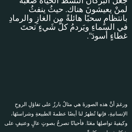
جعلَ البركانُ النشطُ الحياةَ صعبةً
لمنْ يعيشونَ هناك. حيثُ ينفثُ
بانتظامٍ سحبًا هائلةً من الغازِ والرمادِ
في السماءِ ويَردمُ كلَّ شَيءٍ تحتَ
غطاءٍ أسودَ".
ورغمَ أنَّ هذه الصورةَ هي مثالٌ بارزٌ على تفاؤلِ الروحِ
الإنسانيةِ، فإنها تُظهرُ لنا أيضًا عظمةَ الطبيعةِ وشراستَهَا،
وكيفيةَ تواصلِهَا معَنَا. فأحيانًا تصرخُ بصوتٍ عالٍ وعنيفٍ على