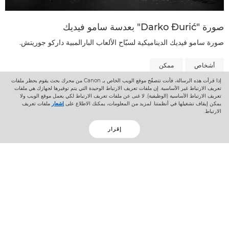
صورة "Darko Đurić" بعدسة سامو فيديك
صورة سامو فيديك الديناميكية لسبّاح الألعاب البارالمبية داركو جوريتش.
أشخاص
ممكن
إذا قرأت هذه الرسالة، فأنت تتصفّح موقع الويب الخاص بـ Canon من محرك بحث يقوم بحظر ملفات
تعريف الارتباط غير الأساسية. إن ملفات تعريف الارتباط الوحيدة التي يتم توفيرها لجهازك هي ملفات
تعريف الارتباط الأساسية (الوظيفية). لا غنى عن ملفات تعريف الارتباط لكي يعمل موقع الويب ولا
يمكن إيقاف تشغيلها في أنظمتنا. لمزيد من المعلومات، يمكنك الاطلاع على
إشعار
ملفات تعريف
الارتباط.
العودة إلى أعلى الصفحة
إقرار
المنتجات
الخدمات والحلول
المساعدة والدعم
التعلم والتعليم