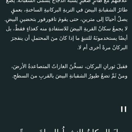
عَلاقَتُهُمْ معَ طائرٍ صغيرٍ يشبهُ الدجاجَ يسمَّى الشقبانة. يضعُ
طائرُ الشقبانةِ البيضَ في التربةِ البركانيةِ الساخنةِ، بعمقٍ
يصلُ أحيانًا إلى مترينِ، حتى يقومَ تافورفور بتحضينِ البيضِ.
لا يجمعُ سكانُ القريةِ البيضَ للاستفادةِ منه كغذاءٍ فقطْ، بل
أيضًا يستخدمونَهُ للتنبؤِ ما إذا كانَ منَ المحتملِ أن ينفجرَ
البركانُ مرةً أخرى أم لا.
فقبلَ ثورانِ البركان، تسخِّنُ الغازاتُ المتصاعدةُ الأرضَ،
ومنْ ثَمَّ تضعُ طيورُ الشقبانةِ البيضَ بالقربِ منَ السطحِ.