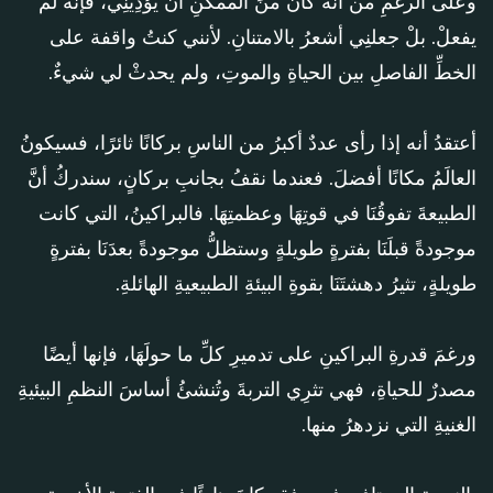
وعلى الرغمِ من أنه كانَ منَ الممكنِ أن يؤذِيَنِي، فإنَّه لم
يفعلْ. بلْ جعلنِي أشعرُ بالامتنانِ. لأنني كنتُ واقفة على
الخطِّ الفاصلِ بين الحياةِ والموتِ، ولم يحدثْ لي شيءٌ.
أعتقدُ أنه إذا رأى عددٌ أكبرُ من الناسِ بركانًا ثائرًا، فسيكونُ
العالَمُ مكانًا أفضلَ. فعندما نقفُ بجانبِ بركانٍ، سندركُ أنَّ
الطبيعةَ تفوقُنَا في قوتِهَا وعظمتِهَا. فالبراكينُ، التي كانت
موجودةً قبلَنَا بفترةٍ طويلةٍ وستظلُّ موجودةً بعدَنَا بفترةٍ
طويلةٍ، تثيرُ دهشتَنَا بقوةِ البيئةِ الطبيعيةِ الهائلةِ.
ورغمَ قدرةِ البراكينِ على تدميرِ كلِّ ما حولَهَا، فإنها أيضًا
مصدرٌ للحياةِ، فهي تثرِي التربةَ وتُنشئُ أساسَ النظمِ البيئيةِ
الغنيةِ التي نزدهرُ منها.