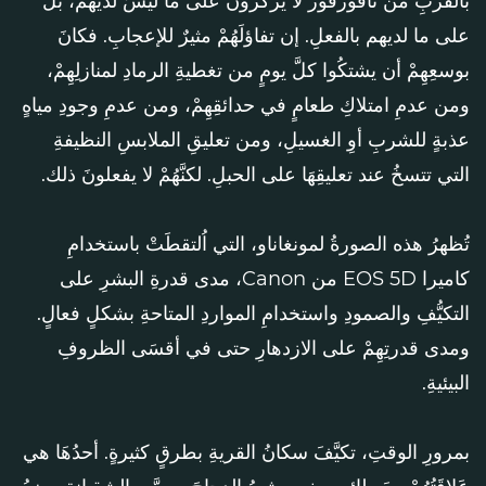
بالقربِ من تافورفور لا يركزونَ على ما ليسَ لديهم، بل
على ما لديهم بالفعلِ. إن تفاؤلَهُمْ مثيرٌ للإعجابِ. فكانَ
بوسعِهِمْ أن يشتكُوا كلَّ يومٍ من تغطيةِ الرمادِ لمنازلِهِمْ،
ومن عدمِ امتلاكِ طعامٍ في حدائقِهِمْ، ومن عدمِ وجودِ مياهٍ
عذبةٍ للشربِ أوِ الغسيلِ، ومن تعليقِ الملابسِ النظيفةِ
التي تتسخُ عند تعليقِهَا على الحبلِ. لكنَّهُمْ لا يفعلونَ ذلك.
تُظهرُ هذه الصورةُ لمونغاناو، التي اُلتقطَتْ باستخدامِ
كاميرا EOS 5D من Canon، مدى قدرةِ البشرِ على
التكيُّفِ والصمودِ واستخدامِ المواردِ المتاحةِ بشكلٍ فعالٍ.
ومدى قدرتِهِمْ على الازدهارِ حتى في أقسَى الظروفِ
البيئيةِ.
بمرورِ الوقتِ، تكيَّفَ سكانُ القريةِ بطرقٍ كثيرةٍ. أحدُهَا هي