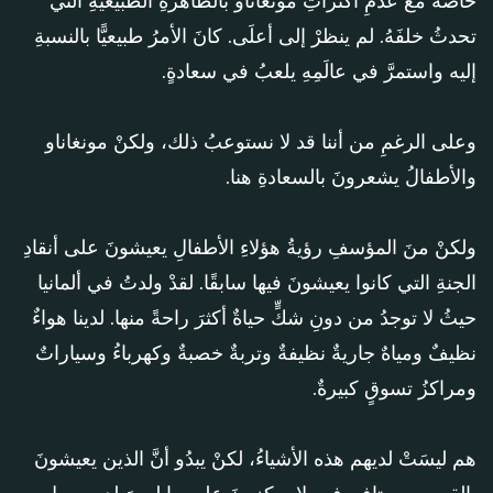
خاصةً معَ عدمِ اكتراثِ مونغاناو بالظاهرةِ الطبيعيةِ التي
تحدثُ خلفَهُ. لم ينظرْ إلى أعلَى. كانَ الأمرُ طبيعيًّا بالنسبةِ
إليه واستمرَّ في عالَمِهِ يلعبُ في سعادةٍ.
وعلى الرغمِ من أننا قد لا نستوعبُ ذلك، ولكنْ مونغاناو
والأطفالُ يشعرونَ بالسعادةِ هنا.
ولكنْ منَ المؤسفِ رؤيةُ هؤلاءِ الأطفالِ يعيشونَ على أنقادِ
الجنةِ التي كانوا يعيشونَ فيها سابقًا. لقدْ ولدتُ في ألمانيا
حيثُ لا توجدُ من دونِ شكٍّ حياةٌ أكثرَ راحةً منها. لدينا هواءٌ
نظيفٌ ومياهٌ جاريةٌ نظيفةٌ وتربةٌ خصبةٌ وكهرباءُ وسياراتٌ
ومراكزُ تسوقٍ كبيرةٌ.
هم ليسَتْ لديهم هذه الأشياءُ، لكنْ يبدُو أنَّ الذين يعيشونَ