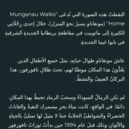
التقطتُ هذه الصورةَ التي تُدعَى "Munganau Walks
Home" (مونغاناو يسيرُ نحوَ المنزل)، خلالَ إحدى رِحْلَاتِي
الكثيرةِ إلى ماتوبيت في مقاطعةِ بريطانيا الجديدةِ الشرقيةِ
في بابوا غينيا الجديدةِ.
عاشَ مونغاناو طوالَ حياتِهِ، مثلَ جميعِ الأطفالِ الذين
يَعُدُّونَ هذا المكانَ موطنًا لهم، تحتَ ظلالِ تافورفور، هذا
البركانُ العنيفُ والنشطُ.
لم تكنِ الرمالُ السوداءُ وسحبُ الرمادِ تحيطُ بهذا المكانِ
دائمًا. في الواقعِ، كانت مياهُ بحرِ بيسمرك النقيةُ والغاباتُ
الخضراءُ والشواطئُ الخلابةُ جنةً لا مثيلَ لها تمتلئُ بالحياةِ
والألوانِ وذلك قبلَ عامِ 1994 حين بدأَتْ ثوراتُ تافورفور