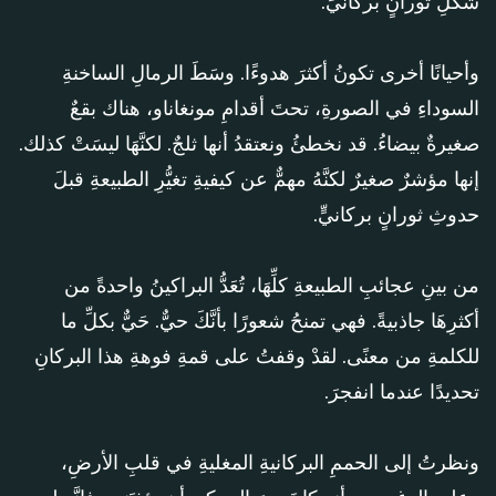
شكلِ ثورانٍ بركانيٍّ.
وأحيانًا أخرى تكونُ أكثرَ هدوءًا. وسَطَ الرمالِ الساخنةِ
السوداءِ في الصورةِ، تحتَ أقدامِ مونغاناو، هناك بقعٌ
صغيرةٌ بيضاءُ. قد نخطئُ ونعتقدُ أنها ثلجٌ. لكنَّهَا ليسَتْ كذلك.
إنها مؤشرٌ صغيرٌ لكنَّهُ مهمٌّ عن كيفيةِ تغيُّرِ الطبيعةِ قبلَ
حدوثِ ثورانٍ بركانيٍّ.
من بينِ عجائبِ الطبيعةِ كلِّهَا، تُعَدُّ البراكينُ واحدةً من
أكثرِهَا جاذبيةً. فهي تمنحُ شعورًا بأنَّكَ حيٌّ. حَيٌّ بكلِّ ما
للكلمةِ من معنًى. لقدْ وقفتُ على قمةِ فوهةِ هذا البركانِ
تحديدًا عندما انفجرَ.
ونظرتُ إلى الحممِ البركانيةِ المغليةِ في قلبِ الأرضِ،