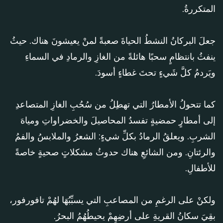
المتكررةُ.
جعلَ البركانُ النشطُ الحياةَ صعبةً لمنْ يعيشونَ هناك. حيثُ
ينفثُ بانتظامٍ سحبًا هائلةً من الغازِ والرمادِ في السماءِ
ويَردمُ كلَّ شَيءٍ تحتَ غطاءٍ أسودَ.
كما تتحولُ الأمطارُ التي تهطِلُ من سُحُبِ الغازِ المتصاعدِ
إلى أمطارٍ حمضيةٍ تفسدُ المحاصيلَ والخضراواتِ ومياهَ
الشربِ. ويعلقُ الرمادُ بكلِّ شيءٍ: الشعرُ والملابسُ والفمُ
والرئتانِ. ومن الشائعِ هناك حدوثُ مشكلاتٍ صحيةٍ خاصةً
للأطفالِ.
ولكنْ على الرغمِ من المصاعبِ التي يسبِّبُهَا لهُمْ تافورفور،
بقِيَ سكانُ القريةِ على أرضِهِمْ يحيطُهُمُ البحرُ.