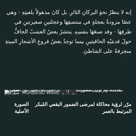
إنه لا ينظرُ نحوَ البركانِ الثائرِ. بل كانَ مذهولاً بلعبتِهِ - وهي
عصًا مزودةٌ بعجلةٍ في منتصفِهَا وعجلتينِ صغيرتينِ في
طرفِهَا - وقد صنعَهَا بنفسِهِ. ينتشرُ بعضُ العشبُ الجافُّ
حولَ قدمَيْهِ الحافيتينِ بينما توجدُ بعضُ فروعِ الأشجارِ الميتةِ
منجرفةً على الشاطئِ.
مرّر لرؤية محاكاة لمرضى الضمور البقعي المُبكر
الصورة
المرتبط بالعمر
الأصلية