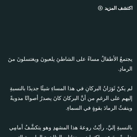
اكتشف المزيد
ما وراء اللقطة
يجتمعُ الأطفالُ مساءً على الشاطئِ يلعبونَ ويغتسلونَ منَ
الرمادِ.
لم يكنْ ثَوَرَانُ البركانِ في هذا المساءِ شيئًا جديدًا بالنسبةِ
إليهم على الرغمِ من أنَّ البركانَ كانَ يصدرُ أصواتًا مدويةً
وينفثُ الرمادَ بقوةٍ في السماءِ.
بالنسبةِ إليَّ، رأيْتُ روعةَ هذا المشهدِ وهو يتكشَّفُ أمامِي