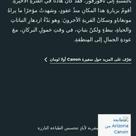
بالنسبةِ إلى تافورفور، فقد كانَ هادئًا في الفترةِ الأخيرةِ.
أقومُ بزيارةِ هذا المكانِ منذُ عقودٍ، وشهدتُ مؤخرًا ما يراهُ
مونغاناو وسكانُ القريةِ الآخرونَ: وهو بَدْءُ ازدهارِ النباتاتِ
والحياةِ، ببطءٍ ولكنْ بثباتٍ، في وقتِ خمولِ البركانِ، معَ
عودةِ الجمالِ إلى المِنطقةِ.
تعرّف على المزيد حول سفيرة Canon أولا لومان
