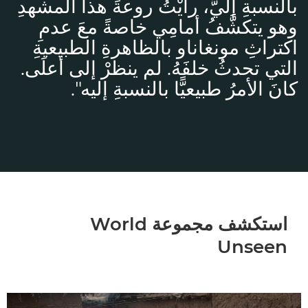
بالنسبةِ إليَّ، رأيْتُ روعةَ هذا المشهدِ
وهو يتكشَّفُ أمامِي خاصةً معَ عدمِ
اكتراثِ مونغاناو بالظاهرةِ الطبيعيةِ
التي تحدثُ خلفَهُ. لم ينظرْ إلى أعلَى.
كانَ الأمرُ طبيعيًّا بالنسبةِ إليه".
استكشف مجموعة World
Unseen