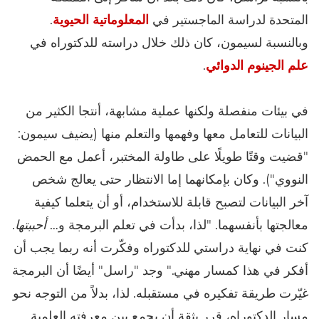
المتحدة لدراسة الماجستير في
المعلوماتية الحيوية
.
وبالنسبة لسيمون، كان ذلك خلال دراسته للدكتوراه في
علم الجينوم الدوائي
.
في بيئات منفصلة ولكنها عملية مشابهة، أنتجا الكثير من
البيانات للتعامل معها وفهمها والتعلم منها (يضيف سيمون:
"قضيت وقتًا طويلًا على طاولة المختبر، أعمل مع الحمض
النووي"). وكان بإمكانهما إما الانتظار حتى يعالج شخص
آخر البيانات لتصبح قابلة للاستخدام، أو أن يتعلما كيفية
معالجتها بأنفسهما. "لذا، بدأت في تعلم البرمجة و…
أحببتها
.
كنت في نهاية دراستي للدكتوراه وفكّرت أنه ربما يجب أن
أفكر في هذا كمسار مهني." وجد "راسل" أيضًا أن البرمجة
غيّرت طريقة تفكيره في مستقبله. لذا، بدلاً من التوجه نحو
مسار الدكتوراه، قرر بثقة أن يجمع بين معرفته العلمية