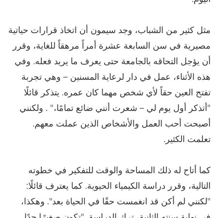
مثل كثير من الشباب، وجد سيمون أن اتخاذ قرارات حياتية
مصيرية في سن السابعة عشرة أمراً مرهقاً للغاية، وقرر
أن يؤجل التحاقه بالجامعة حتى يعرف ما يريد فعله. وفي
هذه الأثناء، عمل في دار لرعاية المسنين – وهي تجربة
تفتح العين حقاً لأي شخص مهما كان عمره. يتذكر قائلًا
"أتذكر أول يوم لي – شعرت أنني ضائع تمامًا،" . ولكنني
أصبحت أحب العمل والأشخاص الذين عملت معهم.
تعلمت الكثير.
كما أتاح له ذلك المساحة والوقت للتفكير في خطوته
التالية، وقرر دراسة الكيمياء الحيوية. كما يعترف قائلًا:
"لكنني لم أكن قد انغمست حقًا في الحياة بعد". وهكذا،
في نهاية سنته الثانية، ترك الدراسة. "تكون صغيرًا جدًا