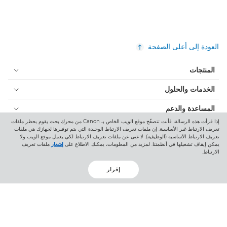
العودة إلى أعلى الصفحة
المنتجات
الخدمات والحلول
المساعدة والدعم
إذا قرأت هذه الرسالة، فأنت تتصفّح موقع الويب الخاص بـ Canon من محرك بحث يقوم بحظر ملفات
التعلم والتعليم
تعريف الارتباط غير الأساسية. إن ملفات تعريف الارتباط الوحيدة التي يتم توفيرها لجهازك هي ملفات
تعريف الارتباط الأساسية (الوظيفية). لا غنى عن ملفات تعريف الارتباط لكي يعمل موقع الويب ولا
يمكن إيقاف تشغيلها في أنظمتنا. لمزيد من المعلومات، يمكنك الاطلاع على
إشعار
ملفات تعريف
نبذة عن Canon
الارتباط.
حسابي
إقرار
البنود والشروط
إشعار ملفات تعريف الارتباط
إمكانية الوصول
الخصوصية
بيان أشكال الرق المعاصرة (PDF)
المستهلك: مكان الشراء
الأعمال التجارية: أماكن الشراء
إعدادات ملفات تعريف الارتباط