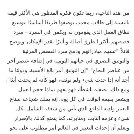
من هذه الناحية، ربما تكون فكرة المنظور هي الأكثر قيمة
بالنسبة إلى طلاب محمد، بوصفها طريقًا أساسيًا لتوسيع
نطاق العمل الذي يقومون به ويكمن في السرد – سرد
قصصهم بأكثر الطرق أصالة وتأثيرًا بقدر الإمكان. ويوضح
قائلاً: "تسهم مبادراتهم ودمج سرد القصص المرئية
والتوثيق البصري في حياتهم اليومية في إضافة عنصر آخر
من عناصر النجاح". "إن التوثيق أمر بالغ الأهمية. ودومًا ما
أجد أنه إذا حدث شيء ولم نوثقه، فهو كأنه لم يحدث أبدًا".
ومع ذلك، بصفته ناشطًا، فهو يفهم تمامًا حجم العمل
ويشعر بقيمة الوقت في كل يوم. إنه يملك شجاعة صناع
التغيير ولديه الدافع الذي يأتي من شغفه الشامل بكل
شيء وعزمه الثابت ومثابرته. كما يتمتع كذلك بالإصرار
ويعلم أن إحداث التغيير في العالم أمر مطلوب على نحو