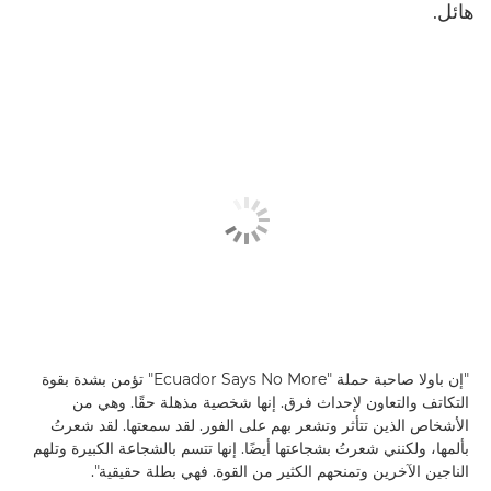
هائل.
"إن باولا صاحبة حملة "Ecuador Says No More" تؤمن بشدة بقوة
التكاتف والتعاون لإحداث فرق. إنها شخصية مذهلة حقًا. وهي من
الأشخاص الذين تتأثر وتشعر بهم على الفور. لقد سمعتها. لقد شعرتُ
بألمها، ولكنني شعرتُ بشجاعتها أيضًا. إنها تتسم بالشجاعة الكبيرة وتلهم
الناجين الآخرين وتمنحهم الكثير من القوة. فهي بطلة حقيقية".