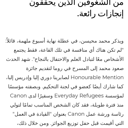
من الشغوفين الذين يحققون
إنجازات رائعة.
ويذكر محمد محيسن، في عطلة نهاية أسبوع ملهمة، قائلاً:
"لم تكن هناك أي منافسة في تلك القاعة، فقط يجتمع
الأشخاص معًا لتبادل العلم والاحتفال بالنجاح". شهد الحدث
صعود محمد إلى المسرح في روما لتقديم جائزة
Honourable Mention لصابرينا دوري إلبا وإدريس إلبا،
كما شارك أيضًا كعضو في لجنة التحكيم. وبصفته مؤسسًا
لمؤسسة Everyday Refugees وسفيرًا لدى Canon
منذ فترة طويلة، فقد كان الشخص المناسب تمامًا لتولي
رئاسة ورشة عمل Canon بعنوان "القيادة في العمل"
التي أقيمت قبل حفل توزيع الجوائز. ومن خلال ذلك،