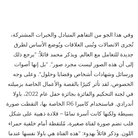
وفي هذا الجو من التفاهم المتبادل والخبرات المشتركة،
تُجرى الاتصالات وتُبنى العلاقات ويُوضع الأساس لطرق
جديدة للتعامل مع العالم. ويذكر محمد قائلاً: "يرجع ذلك
إلى أن هذه الصور ليست مجرد صور". "بل إنها أصوات
ورسائل وشهادات أشخاص وقضايا وحلول". وعلى وجه
الخصوص، لقد تأثر كثيرًا بالقصة والأعمال الخاصة بزميلته
في لجنة التحكيم والفائزة بجائزة حفل عام 2022، باولا
أندرادي. فباستخدام كاميرا R6 الخاصة بها، التقطت صورة
بسيطة ولكنها كانت آسرة تمامًا – قلادة ذهبية على شكل
قلب تضم صورة لفتاة صغيرة، مُلتقطة أمام خلفية حمراء
اللون. وذكر قائلاً بهدوء: "هذه الفتاة هي باولا نفسها عندما