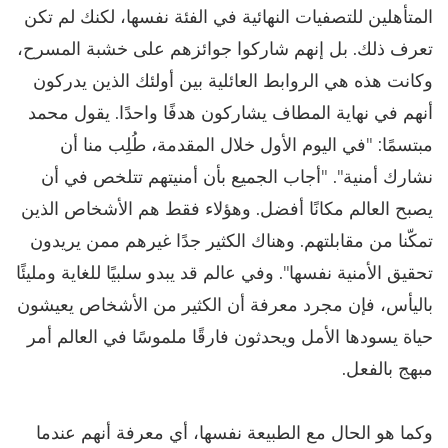
المتأهلين للتصفيات النهائية في الفئة نفسها، لكنك لم تكن
تعرف ذلك. بل إنهم شاركوا جوائزهم على خشبة المسرح،
وكانت هذه هي الروابط العائلية بين أولئك الذين يدركون
أنهم في نهاية المطاف يشاركون هدفًا واحدًا. يقول محمد
مبتسمًا: "في اليوم الأول خلال المقدمة، طُلِب منا أن
نشارك أمنية". "أجاب الجميع بأن أمنيتهم تتلخص في أن
يصبح العالم مكانًا أفضل. وهؤلاء فقط هم الأشخاص الذين
تمكّنا من مقابلتهم. وهناك الكثير جدًا غيرهم ممن يريدون
تحقيق الأمنية نفسها". وفي عالم قد يبدو سلبيًا للغاية ومليئًا
باليأس، فإن مجرد معرفة أن الكثير من الأشخاص يعيشون
حياة يسودها الأمل ويحدثون فارقًا ملموسًا في العالم أمر
مبهج بالفعل.
وكما هو الحال مع الطبيعة نفسها، أي معرفة أنهم عندما