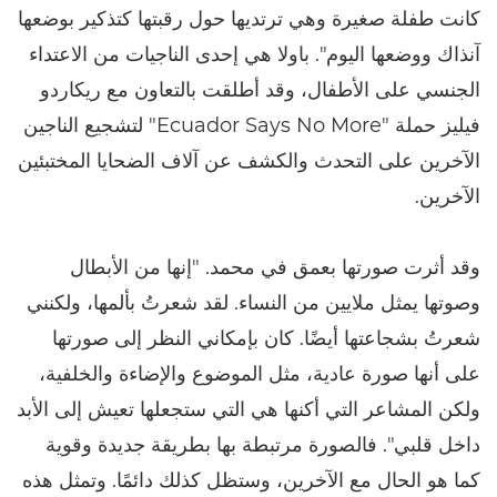
كانت طفلة صغيرة وهي ترتديها حول رقبتها كتذكير بوضعها
آنذاك ووضعها اليوم". باولا هي إحدى الناجيات من الاعتداء
الجنسي على الأطفال، وقد أطلقت بالتعاون مع ريكاردو
فيليز حملة "Ecuador Says No More" لتشجيع الناجين
الآخرين على التحدث والكشف عن آلاف الضحايا المختبئين
الآخرين.
وقد أثرت صورتها بعمق في محمد. "إنها من الأبطال
وصوتها يمثل ملايين من النساء. لقد شعرتُ بألمها، ولكنني
شعرتُ بشجاعتها أيضًا. كان بإمكاني النظر إلى صورتها
على أنها صورة عادية، مثل الموضوع والإضاءة والخلفية،
ولكن المشاعر التي أكنها هي التي ستجعلها تعيش إلى الأبد
داخل قلبي". فالصورة مرتبطة بها بطريقة جديدة وقوية
كما هو الحال مع الآخرين، وستظل كذلك دائمًا. وتمثل هذه