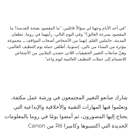
"في أحد الأيام وجهتا لي سؤالاً قائلتين: "ما المقصود بفتحة العدسة؟ ما
المقصود بسرعة الغالق؟" وفي اليوم التالي، رأيتهما في روما، تنظفان
المدينة، حاملتين العَلم. إنهما من الأشخاص أصحاب المواقف ــ مجموعة
مؤثرة من النساء من تالين، إستونيا، أطلقن حملة يوم التنظيف العالمي،
وهنَّ صانعات التغيير الحقيقيات اللاتي حشدن الملايين من الأشخاص
للانضمام إلى حملات التنظيف العالمية ليوم واحد".
شارك صانعو التغيير المجتمعون في ورشة عمل مكثفة،
وتعلموا فيها المهارات التقنية والأخلاقية والإبداعية التي
يحتاج إليها المصورون، ثم أمضوا يومًا في روما بالمعلومات
الجديدة التي اكتسبوها وكاميرا R6 من Canon