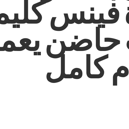
 فينس كلي
حاضن يعم
م كامل