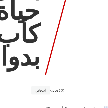
حياة
كأب 
بدوا
•
أشخاص
5 دقائق