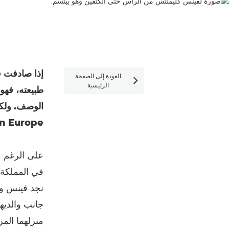
إذا صادفت ف
العودة إلى الصفحة

الرئيسية
طبيعته، فهو 
الوصف. ولكن
Canon Europe، لكن مظهره البسيط بملابس ا
على الرغم م
في المملكة ا
نجد فينس وش
جانب والديه
منزلهما الم