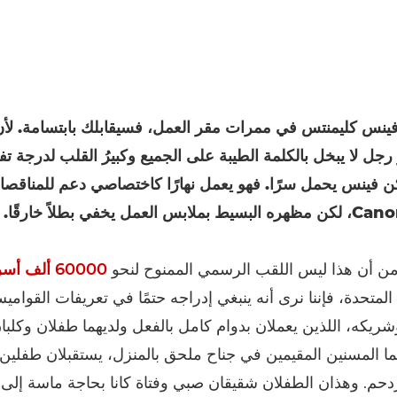
ينس كليمنتس في ممرات مقر العمل، فسيقابلك بابتسامة. لأ
رجل لا يبخل بالكلمة الطيبة على الجميع وكبيرُ القلب لدرجة ت
 فينس يحمل سرًا. فهو يعمل نهارًا كاختصاصي دعم للمناقص
لعمل يخفي بطلاً خارقًا.
ن أن هذا ليس اللقب الرسمي الممنوح لنحو
60000 ألف أسرة حاضنة
لمتحدة، فإننا نرى أنه ينبغي إدراجه حتمًا في تعريفات القوام
ريكه، اللذين يعملان بدوام كامل بالفعل ولديهما طفلان وكلب
ما المسنين المقيمين في جناح ملحق بالمنزل، يستقبلان طفلين
زدحم. وهذان الطفلان شقيقان صبي وفتاة كانا بحاجة ماسة إلى 