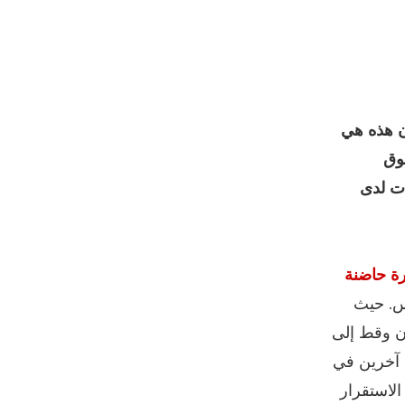
ن هذه هي
فوق
ات لدى
يس. حيث
ان وقط إلى
 آخرين في
الاستقرار