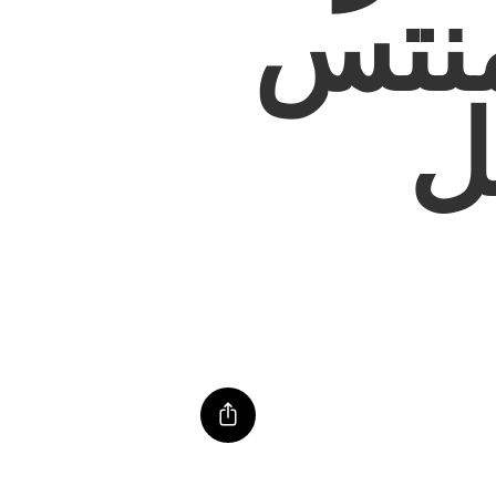
منتس
ل