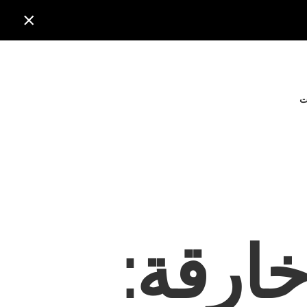

ت
خارقة: