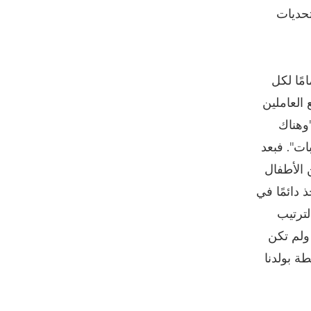
تحديات
مًا لكل
العاملين
"وهناك
ات". فبعد
 الأطفال
دائمًا في
لترتيب
 ولم تكن
طة بولدنا