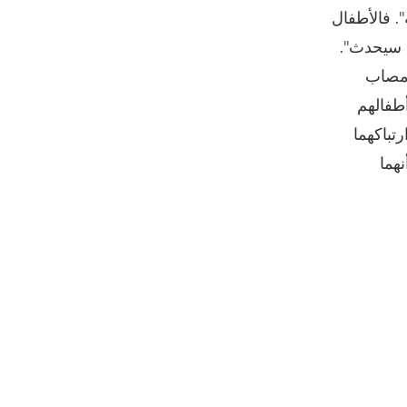
. فالأطفال
 سيحدث".
 مصاب
أطفالهم
تباكهما
نهما