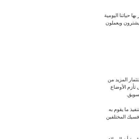
ا حياتنا اليومية
لاؤنا الآن يقرؤون ويشترون ويعملون
مار المزيد من
 تأزم الأوضاع
سويق.
فيذ ما يقوم به
فسيك المختلفين