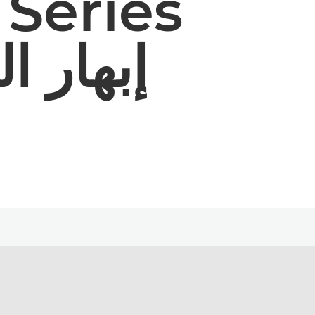
s
إبهار ا