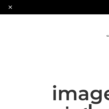

ت
imageP