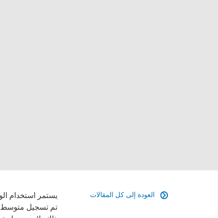
العودة إلى كل المقالات
يستمر استخدام الوس

تم تسجيل متوسط زيادة بنسبة 13% في ميزانية التس