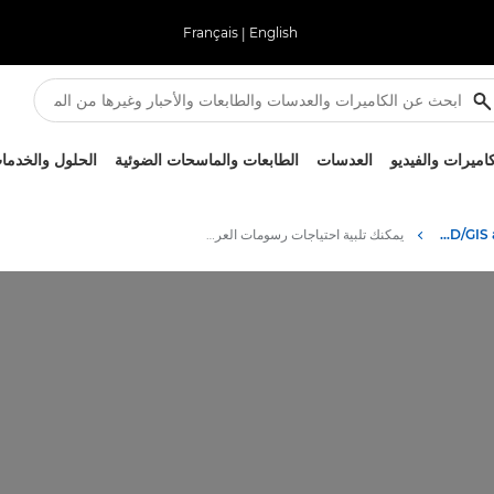
Français
|
English
كاميرات والفيديو
العدسات
الطابعات والماسحات الضوئية
الحلول والخدما
High-Quality Large Format Printers for CAD/GIS and Stunning Graphics
يمكنك تلبية احتياجات رسومات العرض باستخدام طابعات تعمل بالأشعة فوق البنفسجية وذات التنسيقات الكبيرة من Canon