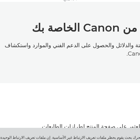
اصة بك
ابتة والدلائل والحصول على الدعم الفني والموارد واستكشاف
عرض أرشيف منتجات الأعمال من Canon للعثور على صفحة المنتج لطرازات الطابعات
هذه الرسالة، فأنت تتصفّح موقع الويب الخاص بـ Canon من محرك بحث يقوم بحظر ملفات تعريف الارتباط غير الأساسية. إن ملفات تعريف ا