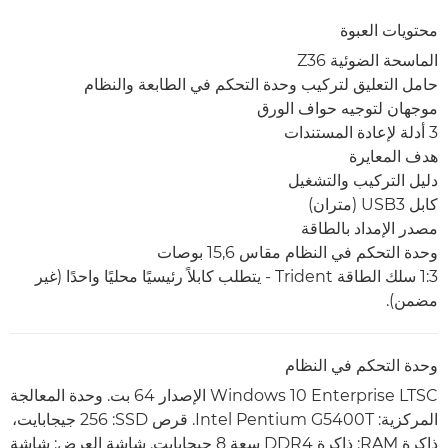
محتويات العبوة
الماسحة الضوئية Z36
حامل التعليق لتركيب وحدة التحكم في الطابعة والنظام
موجهان لتوجيه حواف الورق
3 أدلة لإعادة المستندات
هدف المعايرة
دليل التركيب والتشغيل
كابل USB3 ‏(متران)
مصدر الإمداد بالطاقة
وحدة التحكم في النظام مقاس 15,6 بوصات
3‏:1 سلك الطاقة Trident - يتطلب كابلاً رئيسيًا محليًا واحدًا (غير
مضمن).
وحدة التحكم في النظام
Windows 10 Enterprise LTSC الإصدار 64 بت. وحدة المعالجة
المركزية: Intel Pentium G5400T. قرص SSD‏: 256 جيجابايت،
ذاكرة RAM: ذاكرة DDR4 سعة 8 جيجابايت. شاشة العرض: شاشة