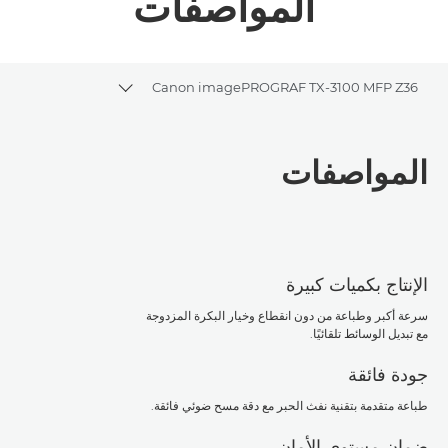
المواصفات
Canon imagePROGRAF TX-3100 MFP Z36
ggle breadcrumbs
نظرة عامة
المواصفات
المواصفات
تنزيل ملف PDF
الإنتاج بكميات كبيرة
سرعة أكبر وطباعة من دون انقطاع وخيار البكرة المزدوجة
مع تبديل الوسائط تلقائيًا.
جودة فائقة
طباعة متقدمة بتقنية نفث الحبر مع دقة مسح ضوئي فائقة.
ضمان مستوى الأمان