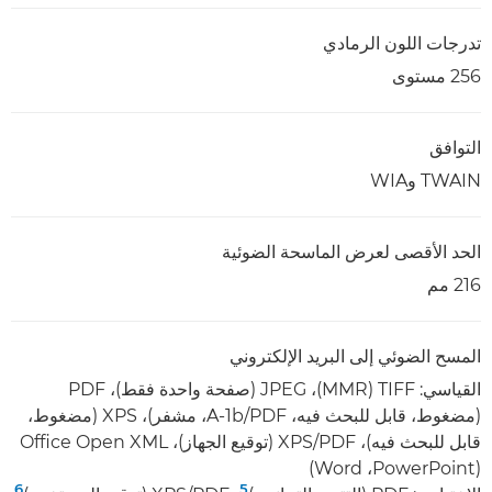
تدرجات اللون الرمادي
256 مستوى
التوافق
TWAIN وWIA
الحد الأقصى لعرض الماسحة الضوئية
216 مم
المسح الضوئي إلى البريد الإلكتروني
(مضغوط، قابل للبحث فيه، PDF‏/A-1b، مشفر)، XPS‏ (مضغوط،
(PowerPoint‏، Word)
6
5