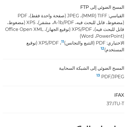
المسح الضوئي إلى FTP
(مضغوط، قابل للبحث فيه، PDF‏/A-1b، مشفر)، XPS‏ (مضغوط،
(PowerPoint‏، Word)
11
الاختياري: PDF (التتبع والتجانس)
، ‏PDF‏/XPS (توقيع
12
المستخدم)
المسح الضوئي إلى الشبكة السحابية
13
JPEG‏/PDF‏
iFAX
ITU-T.‏37