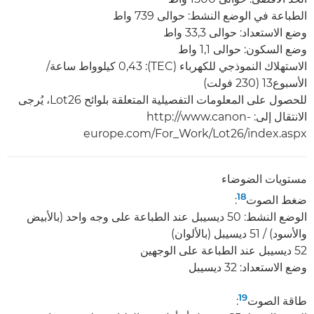
الطباعة في الوضع النشط: حوالى 739 واط
وضع الاستعداد: حوالى 33,3 واط
وضع السكون: حوالى 1,1 واط
الاستهلاك النموذجي للكهرباء (TEC):‏ 0,43 كيلوواط ساعة/
الأسبوع13 (230 فولت)
للحصول على المعلومات التفصيلية المتعلقة بلوائح Lot26، يُرجى
الانتقال إلى: http://www.canon-
europe.com/For_Work/Lot26/index.aspx
مستويات الضوضاء
18
ضغط الصوت
:
الوضع النشط: 50 ديسيبل عند الطباعة على وجه واحد (بالأبيض
والأسود) / 51 ديسيبل (بالألوان)
52 ديسيبل عند الطباعة على الوجهين
وضع الاستعداد‏: 32 ديسيبل
19
طاقة الصوت
: