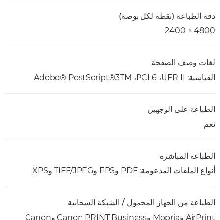
دقة الطباعة (نقطة لكل بوصة)
4800 × 2400
لغات وصف الصفحة
القياسية: UFR II،‏ PCL6،‏ Adobe® PostScript®3TM‎
الطباعة على الوجهين
نعم
الطباعة المباشرة
أنواع الملفات المدعومة: PDF وEPS وTIFF/JPEG وXPS
الطباعة من الجهاز المحمول / الشبكة السحابية
AirPrint وMopria وCanon PRINT Business وCanon