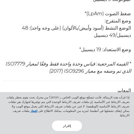
ضغط الصوت (LpAm)*
وضع المتفرج:
الوضع النشط (أسود وأبيض/بالألوان) (على وجه واحد): 48
ديسيبل/49 ديسيبل
وضع الاستعداد: 19 ديسيبل*
* القيمة المرجعية: قياس وحدة واحدة فقط وفقًا لمعيار ISO7779
الذي تم وصفه مع معيار ISO9296 ‏(2017)
المعايير
إذا قرأت هذه الرسالة، فأنت تتصفّح موقع الويب الخاص بـ Canon من محرك بحث يقوم بحظر ملفات
Blue Angel
تعريف الارتباط غير الأساسية. إن ملفات تعريف الارتباط الوحيدة التي يتم توفيرها لجهازك هي ملفات
تعريف الارتباط الأساسية (الوظيفية). لا غنى عن ملفات تعريف الارتباط لكي يعمل موقع الويب ولا
يمكن إيقاف تشغيلها في أنظمتنا. لمزيد من المعلومات، يمكنك الاطلاع على
إشعار
ملفات تعريف
الارتباط.
إدارة البرامج والطابعة
إقرار