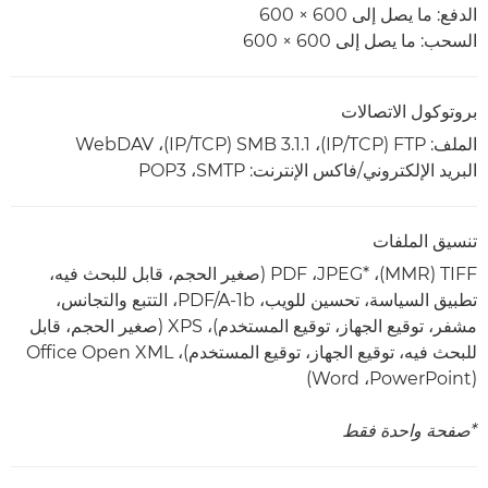
الدفع: ما يصل إلى 600 × 600
السحب: ما يصل إلى 600 × 600
بروتوكول الاتصالات
الملف: FTP‏ (TCP‏/IP)‏، SMB 3.1.1‏ (TCP‏/IP)‏، WebDAV
البريد الإلكتروني/فاكس الإنترنت: SMTP‏، POP3
تنسيق الملفات
TIFF‏ (MMR)‏، JPEG*‎‏، PDF (صغير الحجم، قابل للبحث فيه،
تطبيق السياسة، تحسين للويب، PDF/A-1b، التتبع والتجانس،
مشفر، توقيع الجهاز، توقيع المستخدم)، XPS (صغير الحجم، قابل
للبحث فيه، توقيع الجهاز، توقيع المستخدم)، Office Open XML
‏(PowerPoint‏، Word)
*صفحة واحدة فقط