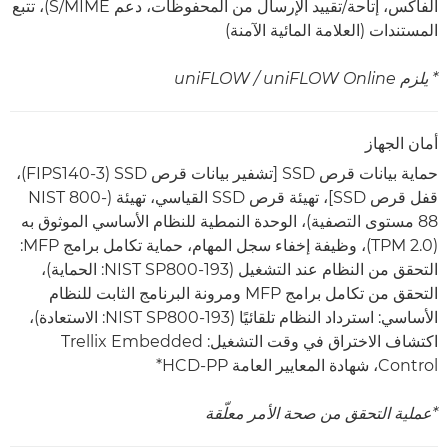
الفاكس، إتاحة/تقييد الإرسال من المحفوظات، دعم S/MIME)، تتبع
المستندات (العلامة المائية الآمنة)
* يلزم uniFLOW Online /‏ uniFLOW
أمان الجهاز
حماية بيانات قرص SSD [تشفير بيانات قرص SSD ‏(FIPS140-3)،
قفل قرص SSD]، تهيئة قرص SSD القياسي، تهيئة (NIST 800-
88 مستوى التصفية)، الوحدة النمطية للنظام الأساسي الموثوق به
(TPM 2.0)، وظيفة إخفاء سجل المهام، حماية تكامل برامج MFP:
التحقق من النظام عند التشغيل (NIST SP800-193: الحماية)،
التحقق من تكامل برامج MFP ومرونة البرنامج الثابت للنظام
الأساسي: استرداد النظام تلقائيًا (NIST SP800-193: الاستعادة)،
اكتشاف الاختراق في وقت التشغيل: Trellix Embedded
Control، شهادة المعايير العامة HCD-PP*
*عملية التحقق من صحة الأمر معلّقة