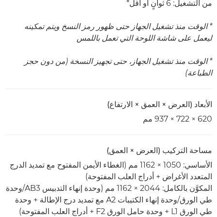
من التشغيل: 6 ثوانٍ أو أقل*
* الوقت منذ تشغيل الجهاز حتى ظهور رمز النسخ ويتم تمكينه
ليعمل على شاشة اللوحة التي تعمل باللمس
* الوقت منذ تشغيل الجهاز، حتى تجهيز النسخة (من دون حجز
الطباعة)
الأبعاد (العرض × العمق × الارتفاع)
620 × 722 × 937 مم
مساحة التركيب (العرض × العمق)
الأساسي: 1050 × 1162 مم (الغطاء الأيمن المفتوح مع تمديد الدرج
المتعدد الأغراض + أدراج العلب المفتوحة)
المكوَّن بالكامل: 2044 × 1162 مم (وحدة إنهاء التدبيس AB3/وحدة
طي الورق/وحدة إنهاء الكتيبات A2 مع تمديد درج الإطالة + وحدة
طي الورق L1 + وحدة حامل الورق F2 + أدراج العلب المفتوحة)