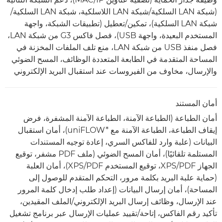
(شبكة LAN السلكية/شبكة LAN اللاسلكية، شبكة LAN السلكية/
شبكة LAN السلكية)، تمكين/تعطيل (تطبيقات الشبكة، واجهة
المستخدم البعيدة، واجهة USB)، فصل فاكس G3 من شبكة LAN،
فصل منفذ USB من شبكة LAN، منع تلف الملفات المخزنة في
المساحة المتقدمة في الطابعة المتعددة الوظائف، المسح الضوئي
والإرسال، مخاوف من الفيروسات عند استقبال البريد الإلكتروني
أمان المستند
أمان الطباعة (الطباعة الآمنة، الطباعة الآمنة المشفرة، فرض
إيقاف الطباعة، الطباعة الآمنة مع uniFLOW*‎)، أمان استقبال
البيانات (علبة وارد للفاكس السري، إعادة توجيه المستندات
المستلمة تلقائيًا)، أمان المسح الضوئي (ملف PDF مشفر، توقيع
الجهاز PDF/‏XPS، توقيع المستخدم PDF/‏XPS)، أمان العلبة
(حماية علبة البريد بكلمة مرور، التحكم المتقدم للوصول إلى
المساحة)، أمان إرسال البيانات (إعداد طلب إدخال كلمة المرور
عند الإرسال، وظائف إرسال البريد الإلكتروني/الملف المقيدين،
تأكيد رقم الفاكس، إتاحة/تقييد عمليات الإرسال عبر برنامج تشغيل