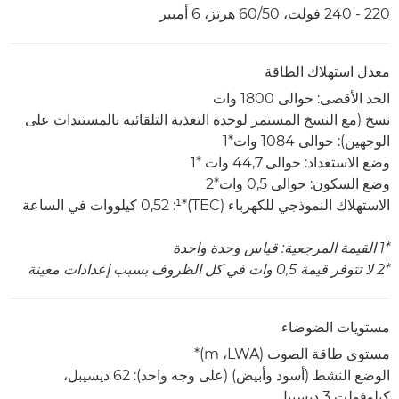
220 - 240 فولت، 50‏/60 هرتز، 6 أمبير
معدل استهلاك الطاقة
الحد الأقصى: حوالى 1800 وات
نسخ (مع النسخ المستمر لوحدة التغذية التلقائية بالمستندات على
الوجهين): حوالى 1084 وات*1
وضع الاستعداد: حوالى 44,7 وات *1
وضع السكون: حوالى 0,5 وات*2
الاستهلاك النموذجي للكهرباء (TEC)‏*¹:‏ 0,52 كيلووات في الساعة
*1 القيمة المرجعية: قياس وحدة واحدة
*2 لا تتوفر قيمة 0,5 وات في كل الظروف بسبب إعدادات معينة
مستويات الضوضاء
مستوى طاقة الصوت (LWA،‏ m)*
الوضع النشط (أسود وأبيض) (على وجه واحد): 62 ديسيبل،
كيلوفولت 3 ديسيبل