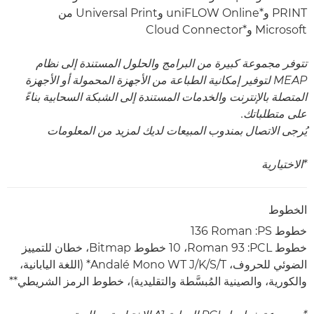
PRINT وuniFLOW Online*‎ وUniversal Print من
Microsoft وCloud Connector*‎
تتوفر مجموعة كبيرة من البرامج والحلول المستندة إلى نظام
MEAP لتوفير إمكانية الطباعة من الأجهزة المحمولة أو الأجهزة
المتصلة بالإنترنت والخدمات المستندة إلى الشبكة السحابية بناءً
على متطلباتك.
يُرجى الاتصال بمندوب المبيعات لديك لمزيد من المعلومات
*الاختيارية
الخطوط
خطوط PS:‏ ‎136 Roman
خطوط PCL:‏ ‎‏93 Roman،‏ ‏10 خطوط Bitmap، خطان للتمييز
الضوئي للحروف، ‏Andalé Mono WT J/K/S/T* (اللغة اليابانية،
والكورية، والصينية المُبسَّطة والتقليدية)، خطوط الرمز الشريطي**