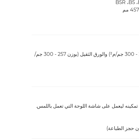
* مقاس SRA3 غير مدعوم للورق المغلف (بوزن 257 - 300 جم/م²) والورق الثقيل (بوزن 257 - 300 جم/
تمكينه ليعمل على شاشة اللوحة التي تعمل باللمس.
ن حجز الطباعة)