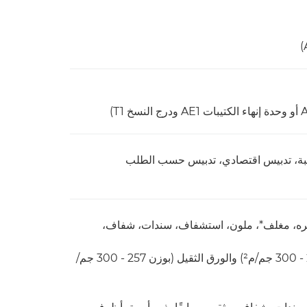
ثقبة، تدبيس اقتصادي، تدبيس حسب الطلب
دويره، مغلف*، ملون، استشفاف، سندات، شفاف،
* مقاس SRA3 غير مدعوم للورق المغلف (بوزن 257 - 300 جم/م²) والورق الثقيل (بوزن 257 - 300 جم/