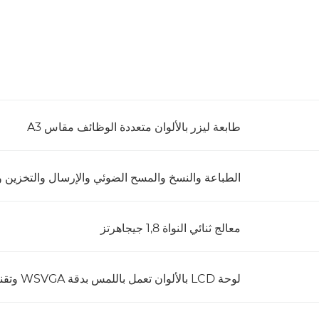
طابعة ليزر بالألوان متعددة الوظائف مقاس A3
الطباعة والنسخ والمسح الضوئي والإرسال والتخزين و
معالج ثنائي النواة 1,8 جيجاهرتز
لوحة LCD بالألوان تعمل باللمس بدقة WSVGA وتقنية TFT مقاس 10,1 بوصة