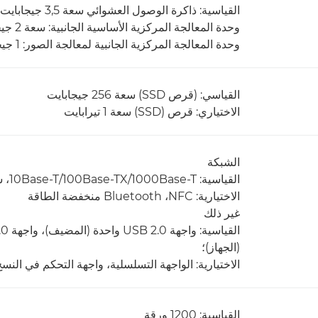
القياسية: ذاكرة الوصول العشوائي سعة 3,5 جيجابايت
وحدة المعالجة المركزية الأساسية الجانبية: سعة 2 جيجابايت
وحدة المعالجة المركزية الجانبية لمعالجة الصور: 1 جيجابايت + 0,5 جيجابايت (مخصصة لمعالجة الصور)
القياسي: (قرص SSD) سعة 256 جيجابايت
الاختياري: قرص (SSD‏) سعة 1 تيرابايت
الشبكة
القياسية: 1000Base-T‏/100Base-TX‏/10Base-T، شبكة LAN اللاسلكية (IEEE 802.11 b/g/n)
الاختيارية: NFC‏، Bluetooth منخفضة الطاقة
غير ذلك
(الجهاز)؛
الاختيارية: الواجهة التسلسلية، واجهة التحكم في النس
القياسية: 1200 ورقة