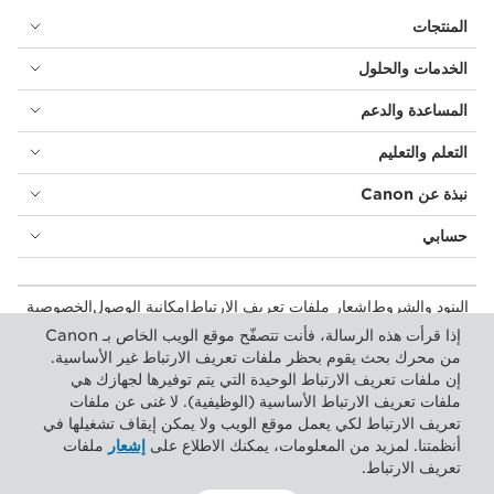
المنتجات
الخدمات والحلول
المساعدة والدعم
التعلم والتعليم
نبذة عن Canon
حسابي
البنود والشروط
إشعار ملفات تعريف الارتباط
إمكانية الوصول
الخصوصية
بيان أشكال الرق المعاصرة (PDF)
المستهلك: مكان الشراء
إذا قرأت هذه الرسالة، فأنت تتصفّح موقع الويب الخاص بـ Canon
الأعمال التجارية: أماكن الشراء
إعدادات ملفات تعريف الارتباط
من محرك بحث يقوم بحظر ملفات تعريف الارتباط غير الأساسية.
إن ملفات تعريف الارتباط الوحيدة التي يتم توفيرها لجهازك هي
ملفات تعريف الارتباط الأساسية (الوظيفية). لا غنى عن ملفات
Canon Central and North Africa
تعريف الارتباط لكي يعمل موقع الويب ولا يمكن إيقاف تشغيلها في
أنظمتنا. لمزيد من المعلومات، يمكنك الاطلاع على
إشعار
ملفات
تعريف الارتباط.