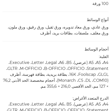
100 ورقة
أنواع الوسائط
ورق عادي، ورق معاد تدويره، ورق ثقيل، ورق رقيق، ورق ملون،
ورق مغلف، ملصقات، بطاقات بريد، أظرف
أحجام الوسائط
العلبة:
A4‏، A5‏، A5‏ (عرضي)، B5‏، A6‏، Legal‏، Letter‏، Executive‏،
Statement‏، OFFICIO‏، B-OFFICIO‏، M-OFFICIO‏، GLTR‏،
GLGL‏، Foolscap‏، ‏16K، بطاقة بريدية، بطاقة فهرسة، أظرف
(COM10، ‏DL، ‏C5، ‏Monarch)، أحجام مخصصة: الحد الأدنى 76,2
× 127 مم، الحد الأقصى 216,0 × 355,6 مم.
الدرج المتعدد الأغراض:
A4‏، A5‏، A5‏ (عرضي)، A6، B5‏، Legal‏، Letter‏، Executive‏،
Statement‏، OFFICIO‏، B-OFFICIO‏، ‏M-OFFICIO‏، GLTR‏،