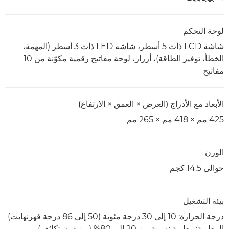
لوحة التحكم
شاشة LCD ذات 5 أسطر، شاشة LED ذات 3 أسطر (المهمة،
الخطأ، توفير الطاقة)، أزرار، لوحة مفاتيح رقمية مكوّنة من 10
مفاتيح
الأبعاد مع الأدراج (العرض × العمق × الارتفاع)
425 مم × 418 مم × 265 مم
الوزن
حوالى 14,5 كجم
بيئة التشغيل
درجة الحرارة: 10 إلى 30 درجة مئوية (50 إلى 86 درجة فهرنهايت)
الرطوبة: رطوبة نسبية من 20 إلى 80% (من دون تكاثف)