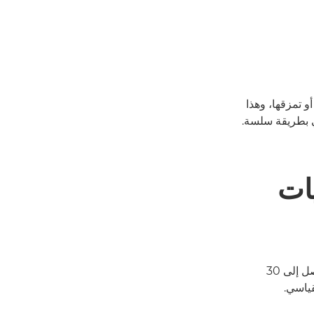
و تمزقها، وهذا
ي بطريقة سلسة.
يات
يمكنك إزالة الدبابيس من دفعة من المستندات تصل إلى 30
قياسي.