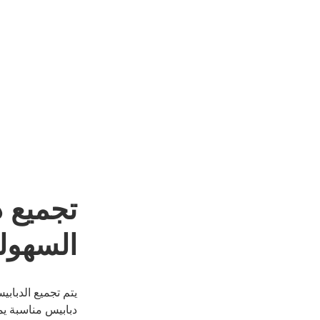
تجميع د
السهول
يتم تجميع الدباب