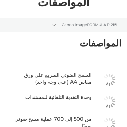
المواصفات
Canon imageFORMULA P-215II
Toggle breadcrumbs
نظرة عامة
المواصفات
المواصفات
تنزيل ملف PDF
المسح الضوئي السريع على ورق
مقاس A4 (على وجه واحد)
وحدة التغذية التلقائية للمستندات
من 500 إلى 700 عملية مسح ضوئي
يوميًا