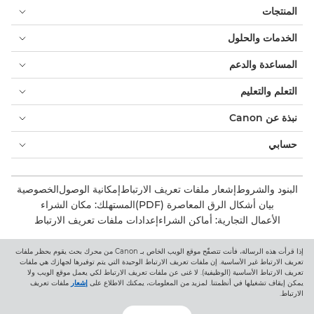
المنتجات
الخدمات والحلول
المساعدة والدعم
التعلم والتعليم
نبذة عن Canon
حسابي
البنود والشروط
إشعار ملفات تعريف الارتباط
إمكانية الوصول
الخصوصية
بيان أشكال الرق المعاصرة (PDF)
المستهلك: مكان الشراء
الأعمال التجارية: أماكن الشراء
إعدادات ملفات تعريف الارتباط
إذا قرأت هذه الرسالة، فأنت تتصفّح موقع الويب الخاص بـ Canon من محرك بحث يقوم بحظر ملفات
Canon Central and North Africa
تعريف الارتباط غير الأساسية. إن ملفات تعريف الارتباط الوحيدة التي يتم توفيرها لجهازك هي ملفات
تعريف الارتباط الأساسية (الوظيفية). لا غنى عن ملفات تعريف الارتباط لكي يعمل موقع الويب ولا
يمكن إيقاف تشغيلها في أنظمتنا. لمزيد من المعلومات، يمكنك الاطلاع على
إشعار
ملفات تعريف
الارتباط.