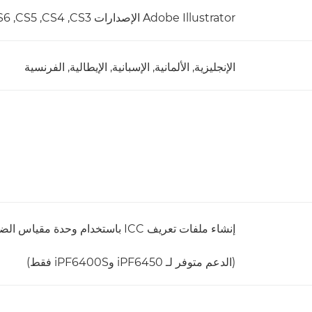
Adobe Illustrator الإصدارات CS3,‏ CS4,‏ CS5,‏ CS6,‏ CC
الإنجليزية, الألمانية, الإسبانية, الإيطالية, الفرنسية
إنشاء ملفات تعريف ICC باستخدام وحدة مقياس الضيف الضوئي المضمن
(الدعم متوفر لـ iPF6450 وiPF6400S فقط)