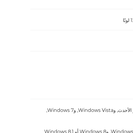
Windows الإصدار 32 بت - Windows XP SP3 أو الأحدث, وWindows Vista, وWindows 7,