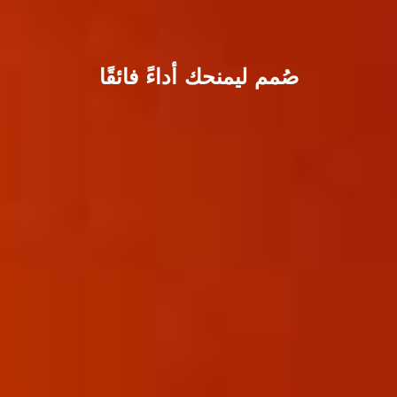
صُمم ليمنحك أداءً فائقًا