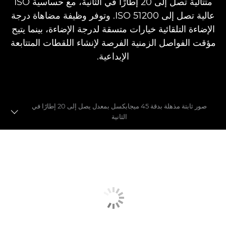
متتالية تصل إلى 20 إطارًا في الثانية، مع حساسية ISO
عالية تصل إلى 51200 ISO. وتوفر وظيفة مضاهاة درجة
الإضاءة التلقائية خيارات متسقة لدرجة الإضاءة، بينما يتيح
مؤقت الفواصل الزمنية الفرصة لإنشاء اللقطات المتتابعة
الإبداعية.
صور ثابتة مذهلة بدقة 45 ميجابكسل بمعدل يصل إلى 20 إطارًا في
الثانية
مقاطع فيديو كاملة الإطار بدقة 8K
صور ثابتة بدقة 45 ميجابكسل
العدسات
التركيز البؤري التلقائي لمستشعر CMOS الثنائي البكسل