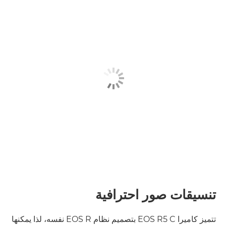
تنسيقات صور احترافية
تتميز كاميرا EOS R5 C بتصميم نظام EOS R نفسه، لذا يمكنها