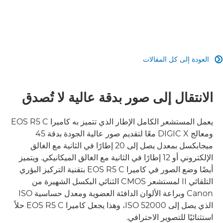
تنسيقات التسجيل
تصميم صغير الحجم
العودة إلى كل المقالات

إمكانية الاتصال
الانتقال إلى صور بدقة عالية لا تُصدق
يعمل المستشعر الكامل الإطار الذي تتميز به كاميرا EOS R5 C
ومعالج DIGIC X معًا لتقديم صور عالية الجودة بدقة 45
ميجابكسل بمعدل يصل إلى 20 إطارًا في الثانية مع الغالق
الإلكتروني أو 12 إطارًا في الثانية مع الغالق الميكانيكي. ويتميز
أيضًا وضع الصور في كاميرا EOS R5 C بتقنية التركيز البؤري
التلقائي II لمستشعر CMOS الثنائي البكسل الشهيرة من
Canon وبراعة الألوان الدافئة العضوية ومعدل حساسية ISO
الذي يصل إلى 52000 ISO، وهذا يجعل كاميرا EOS R5 C حلاً
استثنائيًا للتصوير الاحترافي.