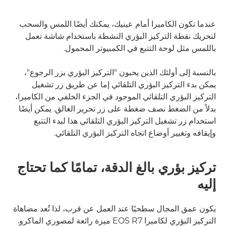
عندما تكون الكاميرا أمام عينيك، يمكنك أيضًا اللمس والسحب
لتحريك نقطة التركيز البؤري النشطة باستخدام شاشة تعمل
باللمس مثل لوحة التتبع في الكمبيوتر المحمول.
بالنسبة إلى أولئك الذين يحبون "التركيز البؤري بزر الرجوع"،
يمكن بدء التركيز البؤري التلقائي إما عن طريق زر تشغيل
التركيز البؤري التلقائي الموجود في الجزء الخلفي من الكاميرا،
بدلاً من الضغط نصف ضغطة على زر تحرير الغالق. يمكن أيضًا
استخدام زر تشغيل التركيز البؤري التلقائي هذا لبدء التتبع
وإيقافه وتغيير أوضاع اتجاه التركيز البؤري التلقائي.
تركيز بؤري بالغ الدقة، تمامًا كما تحتاج
إليه
يكون عمق المجال سطحيًا عند العمل عن قرب، لذا تُعد مضاهاة
التركيز البؤري لكاميرا EOS R7 ميزة رائعة لمصوري الماكرو.