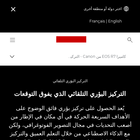
اختر دولة أو منطقة أخرى

Français
|
English
Logo, back to home page
كاميرا EOS R7 من Canon - التركيز البؤري التلقائي ووضع Dual Pixel RAW
مسار ال
Canon
الكاميرات الرقمية
التركيز البؤري التلقائي
كاميرا EOS R7 من Canon
التركيز البؤري التلقائي الذي يفوق التوقعات
يُعد الحصول على تركيز بؤري فائق الوضوح على
الأهداف السريعة الحركة في أي مكان في الإطار من
أصعب التحديات في مجال التصوير الفوتوغرافي، ولكن
مع الذكاء الاصطناعي من خلال التعلم العميق والتركيز