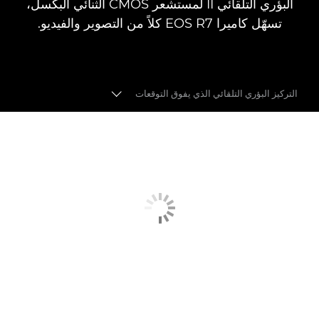
البؤري التلقائي II لمستشعر CMOS الثنائي البكسل،
تسهّل كاميرا EOS R7 كلاً من التصوير والفيديو.
التركيز البؤري التلقائي الذي يفوق التوقعات
التركيز البؤري التلقائي
تثبيت الصور
السرعة والأداء
جودة الصورة
التحول إلى الكاميرا غير المزوّدة بمرآة
التواصل مع جمهورك