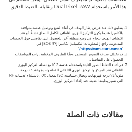
هذا الأمر باستخدام Dual Pixel RAW وتقليله بالضبط الدقيق.
ينطبق ذلك عند عرض إطار الهدف في أثناء التتبع وتوصيل عدسة متوافقة
بالكاميرا عندما يكون التركيز البؤري التلقائي الكامل النطاق نشطًا أو عند
اكتشاف الهدف بنجاح في وضع منطقة آخر. للحصول على تفاصيل حول العدسات
المدعومة، راجع [المعلومات التكميلية] لكاميرا [EOS R7] في
".
https://cam.start.canon/
"
قد تختلف سرعة التصوير المستمر وفقًا للظروف المختلفة، راجع المواصفات
للحصول على التفاصيل.
في أثناء التقاط الصور الثابتة باستخدام عدسة f/1.2 مع نقطة التركيز البؤري
التلقائي عند المركز والتركيز البؤري التلقائي للقطة واحدة وعند 23 درجة
مئوية/73 درجة فهرنهايت ونطاق حساسية ISO بمعدل 100. باستثناء عدسات RF
التي تتميز بطبقة الضبط عند إلغاء التركيز البؤري.
مقالات ذات الصلة