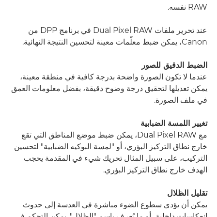
RAW نفسه.
عند تحرير ملفات Dual Pixel RAW في برنامج DPP من
Canon، يمكن ضبط معلّمات معينة لتحسين النتيجة النهائية.
الضبط الدقيق للصور
عندما لا تكون الصورة واضحة بدرجة كافية في منطقة معينة،
يمكن تعديلها لتحقيق درجة وضوح دقيقة، بفضل معلومات العمق
في ملف الصورة.
تغيير اللمسة الضبابية
مع Dual Pixel RAW، يمكن ضبط موضع المناطق التي تقع
خارج نطاق التركيز البؤري، أو "لمسة البوكيه الضبابية" لتحسين
التركيب، على سبيل المثال تحريك شيء في المقدمة يحجب
الهدف خارج نطاق التركيز البؤري.
تقليل الظلال
يمكن أن يؤدي سطوع الضوء مباشرة في العدسة إلى حدوث
انعكاسات داخلية، أو ما يُعرف باسم "الظلال". يمكن التحكم في