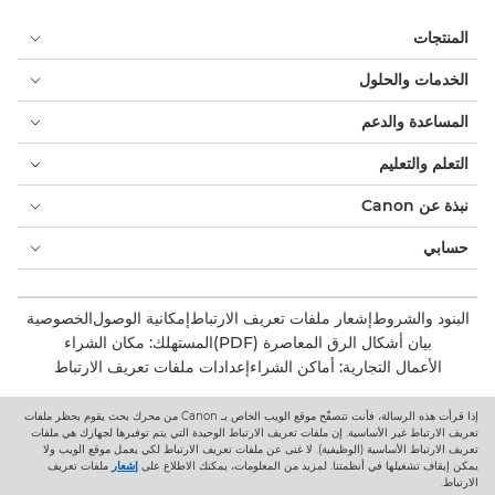
المنتجات
الخدمات والحلول
المساعدة والدعم
التعلم والتعليم
نبذة عن Canon
حسابي
البنود والشروط
إشعار ملفات تعريف الارتباط
إمكانية الوصول
الخصوصية
بيان أشكال الرق المعاصرة (PDF)
المستهلك: مكان الشراء
الأعمال التجارية: أماكن الشراء
إعدادات ملفات تعريف الارتباط
إذا قرأت هذه الرسالة، فأنت تتصفّح موقع الويب الخاص بـ Canon من محرك بحث يقوم بحظر ملفات
Canon Central and North Africa
تعريف الارتباط غير الأساسية. إن ملفات تعريف الارتباط الوحيدة التي يتم توفيرها لجهازك هي ملفات
تعريف الارتباط الأساسية (الوظيفية). لا غنى عن ملفات تعريف الارتباط لكي يعمل موقع الويب ولا
يمكن إيقاف تشغيلها في أنظمتنا. لمزيد من المعلومات، يمكنك الاطلاع على
إشعار
ملفات تعريف
الارتباط.