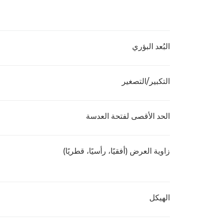
البُعد البؤري
التكبير/التصغير
الحد الأقصى لفتحة العدسة
زاوية العرض (أفقيًا، رأسيًا، قطريًا)
الهيكل