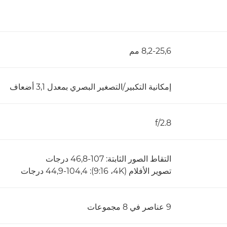
8,2-25,6 مم
إمكانية التكبير/التصغير البصري بمعدل 3,1 أضعاف
f/2.8
التقاط الصور الثابتة: 107-46,8 درجات
تصوير الأفلام (4K، ‏16:‏9): 104,4-‏44,9 درجات
9 عناصر في 8 مجموعات