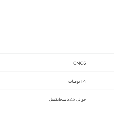
CMOS
1,4 بوصات
حوالى 22.3 ميجابكسل