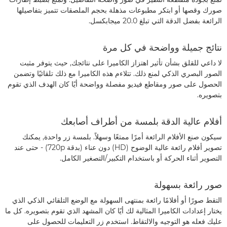
صورك وقصها أو ابتكر مطبوعات مذهلة بحجم الملصقات تتميز بتفاصيلها
الرائعة بفضل الدقة التي تبلغ 20.0 ميجابكسل.
نتائج جميلة وواضحة في كل مرة
لا داعي للقلق بشأن تأثير اهتزاز الكاميرا على نتائجك, حيث يتوفر مثبت
الصور البصري الذكي لمنع ذلك. تتلاءم هذه الكاميرا مع ذلك تلقائيًا وتضمن
الحصول على صور ومقاطع فيديو مفصلة وواضحة أيًا كان الهدف الذي تقوم
بتصويره.
أفلام عالية الدقة بلمسة من أطراف أصابعك
سيكون صنع الأفلام الرائعة أمرًا ممتعًا وسهلاً. بلمسة زر واحدة, يمكنك
تصوير أفلام رائعة عالية الوضوح (HD) دون عناء (بدقة 720p)‏ - حتى عند
التصوير أثناء الحركة أو باستخدام التكبير/التصغير الكامل.
صور رائعة بسهولة
التقط صورًا أو أفلامًا رائعة بمنتهى السهولة مع الوضع التلقائي الذكي الذي
يختار إعدادات الكاميرا المثالية لك أيًا كان المشهد الذي تقوم بتصويره. كل ما
عليك فعله هو التوجيه والالتقاط. استخدم زر التعليمات للحصول على