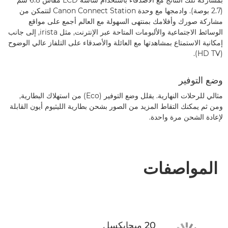
بمشاركة تلك النتائج مع الأصدقاء باستخدام شاشة LCD‏ مقاس 6.8 سم
‏(2.7 بوصة). وادمجها مع وحدة Canon Connect Station لتتمكن من
مشاركة صورك وأفلامك بمنتهى السهولة مع العالم أجمع على مواقع
الوسائط الاجتماعية والألبومات المتاحة عبر الإنترنت, مثل irista, إلى جانب
إمكانية الاستمتاع بمشاهدتها مع العائلة والأصدقاء على التلفاز عالي الوضوح
(HD TV)‏.
وضع التوفير
مثالي للرحلات النهارية. يقلل وضع التوفير (Eco) من استهلاك البطارية,
ومن ثم يمكنك التقاط المزيد من الصور بشحن بطارية الليثيوم أيون القابلة
لإعادة الشحن مرة واحدة.
المواصفات
20 ميجابكسل