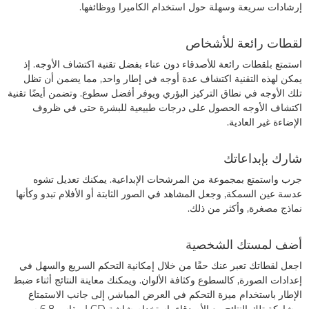
إرشادات سريعة وسهلة حول استخدام الكاميرا ووظائفها.
لقطات رائعة للأشخاص
استمتع بلقطات رائعة للأصدقاء دون عناء بفضل تقنية اكتشاف الأوجه. إذ
يمكن لهذه التقنية اكتشاف عدة أوجه في إطار واحد, مما يضمن أن تظل
تلك الأوجه في نطاق التركيز البؤري ويوفر أفضل سطوع. وتضمن أيضًا تقنية
اكتشاف الأوجه الحصول على درجات طبيعية للبشرة حتى في ظروف
الإضاءة غير العادية.
شارك بإبداعاتك
جرب واستمتع بمجموعة من المرشحات الإبداعية. يمكنك تعديل تشوه
عدسة عين السمكة, وجعل المشاهد في الصور الثابتة أو الأفلام تبدو وكأنها
نماذج مصغرة, وأكثر من ذلك.
أضف لمستك الشخصية
اجعل لقطاتك تعبر عنك حقًا من خلال إمكانية التحكم السريع والسهل في
إعدادات الصورة, كالسطوع وكثافة الألوان. ويمكنك معاينة النتائج أثناء ضبط
الإطار باستخدام ميزة التحكم في العرض المباشر, إلى جانب الاستمتاع