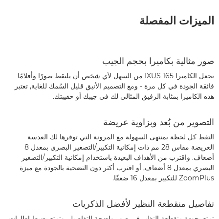
الميزات المفصلة
صور مثالية بكاميرا بحجم الجيب
تجعل الكاميرا IXUS 165 من السهل لأي شخص أن يلتقط صورًا وأفلامًا
فائقة الجودة في كل مرة - ومع التصميم الأنيق قليل السُمك للغاية, تعتبر
هذه الكاميرا بمثابة الرفيق المثالي لك في جيبك أو حقيبتك.
التصوير من بُعد وبزاوية عريضة
التقط كل لحظة بمنتهى السهولة مع المرونة التي توفرها لك العدسة
العريضة مقاس 28 مم ذات إمكانية التكبير/التصغير البصري بمعدل 8
أضعاف. واقترب من الأهداف البعيدة باستخدام إمكانية التكبير/التصغير
البصري بمعدل 8 أضعاف, أو اقترب أكثر دون التضحية بالجودة مع ميزة
ZoomPlus للتكبير بمعدل 16 ضعفًا.
تفاصيل منقطعة النظير لأفضل الذكريات
تمتع بجودة منقطعة النظير في صور واضحة التفاصيل. وتمتع بضبط إطارات