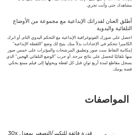
مشاهدك حتى وأنت تجري.
أطلق العنان لقدراتك الإبداعية مع مجموعة من الأوضاع
التلقائية واليدوية
احصل على صورك الفوتوغرافية الإبداعية مع التحكم اليدوي التام, أو اترك
الكاميرا تتحكم في الإعدادات بدلاً منك. يتيح لك وضع "اللقطة الإبداعية"
إمكانية التقاط ست صور وتطبيق المرشحات والمؤثرات على خمس صور
منها تلقائيًا لتحصل على نتائج مرحة. أو جرب "الوضع التلقائي الهجين" الذي
يسجل مقاطع لمدة أربع ثوانٍ قبل كل لقطة ويحولها إلى فيلم ممتع يحكي
قصة يومك.
المواصفات
قدرة فائقة للتكبير/التصغير بمعدل 30x