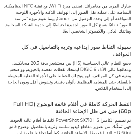
شارك المزيد من مغامراتك. تضفي ميزة Wi-Fi, مع تقنية NFC الديناميكية,
البساطة على عملية نقل الصور إلى الهواتف الذكية والأجهزة اللوحية
المتوافقة أو إلى وحدة التوصيل من Canon, بينما تقوم ميزة "مزامنة
الصور" تلقائيًا بنسخ كل الصور الجديدة احتياطيًا إلى خدمة الشبكة السحابية,
وهاتفك الذكي, والكمبيوتر الشخصي أيضًا.
سهولة التقاط صور إبداعية وثرية بالتفاصيل في كل
المواقف
يجمع النظام عالي الحساسية (HS) بين مستشعر بدقة 20.3 ميجابكسل
ومعالجنا عالي الأداء DIGIC 6 ليمنحك لقطات مفعمة بالحيوية, وواضحة,
ونقية في كل المواقف. فهو يتيح لك الحفاظ على الأجواء الفعلية المحيطة
باللقطة, حتى للمشاهد المظلمة, بألوان دقيقة, وتشوش أقل, ودون الحاجة
إلى استخدام الفلاش.
التقط الحركة كاملةً في أفلام فائقة الوضوح (Full HD
60p) حتى في ظل الإضاءة الخافتة
تم تصميم الكاميرا PowerShot SX710 HS لالتقاط أفلام عالية الجودة,
فهي تُمكِّنك من تصوير مقاطع فيديو سلسة وثرية بالتفاصيل بوضوح فائق
(Full HD 60p) في ظل الإضاءة الخافتة, كما أنها تحافظ على ثبات