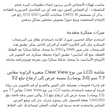
مناسب لهؤلاء الأشخاص الذين يريدون إنشاء مطبوعات كبيرة بحجم
الملصقات - أو اقتصاص الصور دون فقد أيٍ من التفاصيل الضرورية للطباعة
- يذكر أن مستشعر CMOS 18 ميجابايت لكاميرا EOS 60D رائع في
الإضاءة المنخفضة وينتج صورًا بتشوش منخفض بشكلٍ مدهش.
ميزات مبتكرة متقدمة
استخدم خيالك لتحسين صورك الثابتة باستخدام نطاق من المرشحات
المبتكرة مثل تأثير الكاميرا اللعبة أو التركيز الناعم. يمكن تطبيق هذه
المرشحات على صور RAW وJPEG ما يمنحك تحكمًا مبتكرًا بعد التقاط
اللقطة. يتيح لك أساسي+ تطبيق أجواء محيطة مبتكرة, عند التصوير في
الأوضاع الأساسية, ما يمنحك تحكمًا مبتكرًا دون معرفة فوتوغرافية شاملة.
شاشة LCD من نوع Clear View متغيرة الزاوية مقاس
7.7 سم (3.0 بوصات) بنسبة عرض إلى ارتفاع تبلغ 3:2
قم بإجراء فحوصات تفصيلية على الصور والفيديو أو قم بالتصوير من زوايا
فريدة أو صعبة باستخدام شاشة LCD من نوع Clear View مقاس 7.7 سم
(3.0 بوصات) بنسبة عرض إلى ارتفاع تبلغ 3:2, والتي تتميز بدقة فائقة تبلغ
1.040.000 نقطة للحصول على وضوح متزايد. بدل إلى وضع العرض
المباشر واستخدم تغذية مرئية في الوقت الفعلي لمساعدتك على التقاط