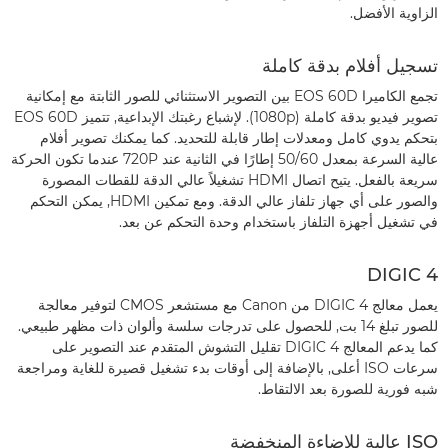
الزاوية الأفضل.
تسجيل أفلام بدقة كاملة
تجمع الكاميرا EOS 60D بين التصوير الاستثنائي للصور الثابتة مع إمكانية
تصوير فيديو بدقة كاملة (1080p). لإشباع رغبتك الإبداعية, تتميز EOS 60D
بتحكم يدوي كامل ومعدلات إطار قابلة للتحديد. كما يمكنك تصوير أفلام
عالية السرعة بمعدل 50/60 إطارًا في الثانية عند 720P عندما تكون الحركة
سريعة بالفعل. يتيح اتصال HDMI تشغيلاً عالي الدقة للقطات المصورة
والصور على أي جهاز تلفاز عالي الدقة. ومع تمكين HDMI, يمكن التحكم
في تشغيل أجهزة التلفاز باستخدام وحدة التحكم عن بعد.
DIGIC 4
يعمل معالج DIGIC 4 من Canon مع مستشعر CMOS لتوفير معالجة
للصور تبلغ 14 بت, للحصول على تدرجات سلسة وألوان ذات مظهر طبيعي.
كما يدعم المعالج DIGIC 4 تقليل التشوش المتقدم عند التصوير على
سرعات ISO أعلى, بالإضافة إلى أوقات بدء تشغيل قصيرة للغاية ومراجعة
شبه فورية للصورة بعد الالتقاط.
ISO عالية للإضاءة المنخفضة