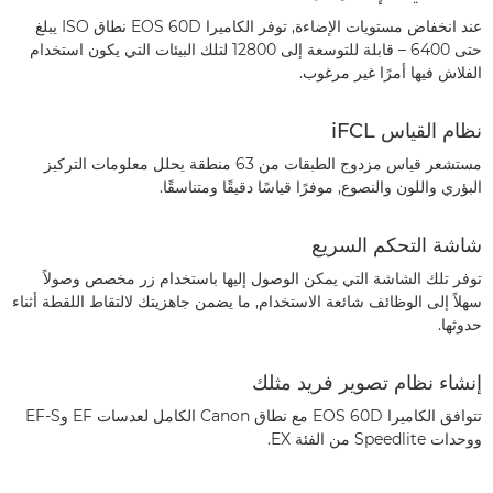
عند انخفاض مستويات الإضاءة, توفر الكاميرا EOS 60D نطاق ISO يبلغ
حتى 6400 – قابلة للتوسعة إلى 12800 لتلك البيئات التي يكون استخدام
الفلاش فيها أمرًا غير مرغوب.
نظام القياس iFCL
مستشعر قياس مزدوج الطبقات من 63 منطقة يحلل معلومات التركيز
البؤري واللون والنصوع, موفرًا قياسًا دقيقًا ومتناسقًا.
شاشة التحكم السريع
توفر تلك الشاشة التي يمكن الوصول إليها باستخدام زر مخصص وصولاً
سهلاً إلى الوظائف شائعة الاستخدام, ما يضمن جاهزيتك لالتقاط اللقطة أثناء
حدوثها.
إنشاء نظام تصوير فريد مثلك
تتوافق الكاميرا EOS 60D مع نطاق Canon الكامل لعدسات EF وEF-S
ووحدات Speedlite من الفئة EX.