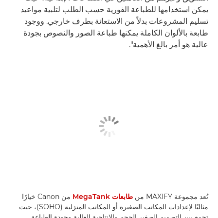
يمكن استخدامها للطباعة الفورية حسب الطلب لتلبية مواعيد
تسليم المشروعات بدلاً من الاستعانة بطرف خارجي. ووجود
طابعة بالألوان الكاملة يمكنها طباعة الصور والنصوص بجودة
عالية هو أمر بالغ الأهمية".
تُعد مجموعة MAXIFY من
طابعات MegaTank
من Canon خيارًا
مثاليًا لإعدادات المكاتب الصغيرة أو المكاتب المنزلية (SOHO)، حيث
تجمع بين التصميم الصغير الحجم والإنتاجية العالية وجودة الطباعة