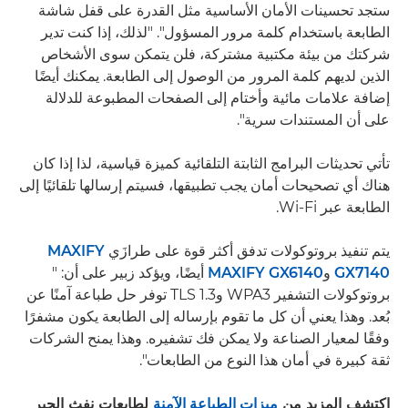
ستجد تحسينات الأمان الأساسية مثل القدرة على قفل شاشة
الطابعة باستخدام كلمة مرور المسؤول". "لذلك، إذا كنت تدير
شركتك من بيئة مكتبية مشتركة، فلن يتمكن سوى الأشخاص
الذين لديهم كلمة المرور من الوصول إلى الطابعة. يمكنك أيضًا
إضافة علامات مائية وأختام إلى الصفحات المطبوعة للدلالة
على أن المستندات سرية".
تأتي تحديثات البرامج الثابتة التلقائية كميزة قياسية، لذا إذا كان
هناك أي تصحيحات أمان يجب تطبيقها، فسيتم إرسالها تلقائيًا إلى
الطابعة عبر Wi-Fi.
يتم تنفيذ بروتوكولات تدفق أكثر قوة على طرازَي
MAXIFY
GX7140
و
MAXIFY GX6140
أيضًا، ويؤكد زبير على أن: "
بروتوكولات التشفير WPA3 وTLS 1.3 توفر حل طباعة آمنًا عن
بُعد. وهذا يعني أن كل ما تقوم بإرساله إلى الطابعة يكون مشفرًا
وفقًا لمعيار الصناعة ولا يمكن فك تشفيره. وهذا يمنح الشركات
ثقة كبيرة في أمان هذا النوع من الطابعات".
اكتشف المزيد من
ميزات الطباعة الآمنة
لطابعات نفث الحبر