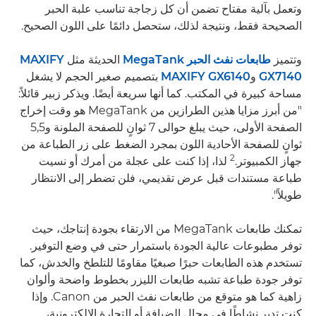
وتعمل بآلية مفتاح تضمن أن كل زجاجة تناسب علبة الحبر
الصحيحة فقط، ونتيجة لذلك، ستحصل دائمًا على اللون الصحيح.
وتتميز
طابعات نفث الحبر MegaTank
الحديثة مثل
MAXIFY
GX7140
و
MAXIFY GX6140
بتصميم صغير الحجم لا يشغل
مساحة كبيرة في المكتب. كما أنها سريعة أيضًا. ويذكر زبير قائلاً:
"من أبرز مزايا هذين الطرازين من MegaTank هو وقت إخراج
الصفحة الأولى، حيث يبلغ حوالى 7 ثوانٍ للصفحة الملونة و5,5
ثوانٍ للصفحة الأحادية اللون بمجرد الضغط على زر الطباعة من
2
جهاز الكمبيوتر.
لذا، إذا كنت على عجلة من أمرك أو نسيت
طباعة مستندات قبل عرض تقديمي، فلن تضطر إلى الانتظار
طويلاً".
تمكنك طابعات MegaTank من الارتقاء بجودة إنتاجك، حيث
توفر مطبوعات عالية الجودة باستمرار حتى في وضع التوفير.
تستخدم هذه الطابعات حبرًا صبغيًا مقاومًا للتلطخ والخدش، كما
توفر جودة طباعة تشبه طابعات الليزر بخطوط واضحة وألوان
زاهية كما هو متوقع من طابعات نفث الحبر من Canon. وإذا
كنت تدير نشاطًا في مجال الضيافة أو التجارة الإلكترونية،