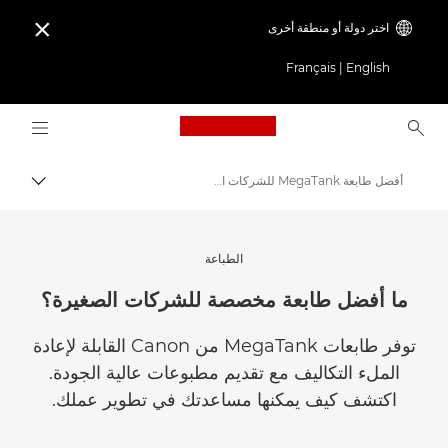
اختر دولة أو منطقة أخرى

Français
|
English
Logo, back to home page
أفضل طابعة MegaTank للشركات الصغيرة
مسار ال
Canon
استلهم أروع الأفكار | نصائح حول التصوير الفوتوغرافي والطباعة وأدلة المشترين
الطباعة
نصائح حول التصوير الفوتوغرافي والطباعة وتقنياتها
ما أفضل طابعة مخصصة للشركات الصغيرة؟
توفر طابعات MegaTank من Canon القابلة لإعادة
الملء التكاليف مع تقديم مطبوعات عالية الجودة.
اكتشف كيف يمكنها مساعدتك في تطوير عملك.