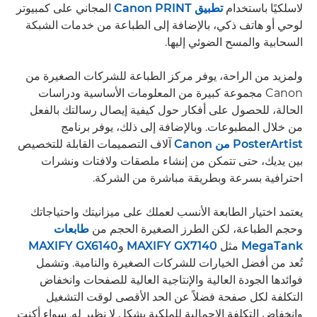
لاسلكيًا باستخدام
تطبيق Canon PRINT
المجاني على كمبيوتر
لوحي أو هاتف ذكي، بالإضافة إلى الطباعة من خدمات الشبكة
السحابية والمسح الضوئي إليها.
ولمزيد من الراحة، يوفر مركز الطباعة للشركات الصغيرة من
Canon مجموعة كبيرة من المعلومات الأساسية ودراسات
الحالة، للحصول على أفكار حول كيفية إيصال رسالتك بالفعل
من خلال المطبوعات. وبالإضافة إلى ذلك، يوفر برنامج
PosterArtist من Canon
آلاف التصميمات القابلة للتخصيص
بين يديك، حتى تتمكن من إنشاء ملصقات ولافتات ونشرات
احترافية بسرعة وبطريقة مباشرة من الشركة.
يعتمد اختيار الطابعة الأنسب لعملك على ميزانيتك واحتياجاتك
وحجم الطباعة، لكن الطرز الصغيرة الحجم من
طابعات
MegaTank
مثل
MAXIFY GX7140
و
MAXIFY GX6140
تُعد من أفضل الخيارات للشركات الصغيرة والنامية. وتشمل
فوائدها الجودة العالية والإنتاجية العالية للصفحات وانخفاض
التكلفة لكل صفحة فضلاً عن الحد الأقصى لوقت التشغيل
وانخفاض التكلفة الإجمالية للملكية بشكل لا نظير له. سواء أكنت