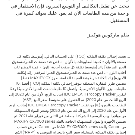
تبحث عن تقليل التكاليف أو التوسع السريع، فإن الاستثمار في
واحدة من هذه الطابعات الآن قد يعود عليك بعوائد كبيرة في
المستقبل.
بقلم ماركوس هوكينز
يعتمد إجمالي تكلفة الملكية (TCO) على الحساب التالي: [متوسط تكلفة كل
صفحة بالألوان × كمية المطبوعات بالألوان - ناقص عدد صفحات الحبر/مسحوق
الحبر المرفقة] زائد [متوسط تكلفة كل صفحة أحادية اللون × كمية المطبوعات
أحادية اللون - ناقص عدد صفحات الحبر/مسحوق الحبر المرفقة] زائد [تكلفة
الأجهزة] زائد [تكلفة خرطوشة الصيانة الخاصة بطرز MAXIFY GX فقط].
تتضمن طرز المقارنة المتعلقة بتوفير إجمالي تكلفة الملكية (TCO) أفضل 10
طابعات ليزر بالألوان الأكثر مبيعًا وأفضل 10 طابعات نفث الحبر الأكثر مبيعًا وفقًا
لتقرير IDC EMEA Hardcopy Tracker (بيانات الربع الأول من عام 2020 إلى
الربع الثالث من عام 2020). تم الحصول على متوسط سعر البيع (ASP)
للطابعات باليورو (€) من تقرير IDC EMEA Hardcopy Tracker (بيانات الربع
الأول من عام 2020 إلى الربع الثالث من عام 2020) وسعر المواد المستهلكة
من مواقع الويب الرسمية للشركة المصنّعة في الثاني من فبراير عام 2021. تم
تضمين الأجهزة والمواد المستهلكة الخاصة بالفئة MAXIFY GX7000 series
من Canon والفئة MAXIFY GX6000 series من Canon لغرض حساب
إجمالي تكلفة الملكية باستخدام سعر البيع بالتجزئة الموصى به ("RRP") الذي