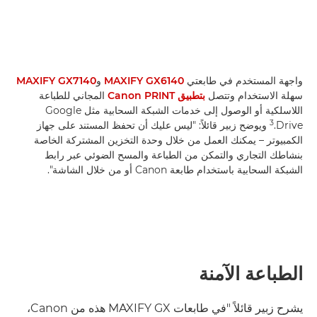
واجهة المستخدم في طابعتي
MAXIFY GX6140
و
MAXIFY GX7140
سهلة الاستخدام وتتصل
بتطبيق Canon PRINT
المجاني للطباعة
اللاسلكية أو الوصول إلى خدمات الشبكة السحابية مثل Google
Drive.
ويوضح زبير قائلاً: "ليس عليك أن تحفظ المستند على جهاز
الكمبيوتر – يمكنك العمل من خلال وحدة التخزين المشتركة الخاصة
بنشاطك التجاري والتمكن من الطباعة والمسح الضوئي عبر رابط
الشبكة السحابية باستخدام طابعة Canon أو من خلال الشاشة".
الطباعة الآمنة
يشرح زبير قائلاً "في طابعات MAXIFY GX هذه من Canon،