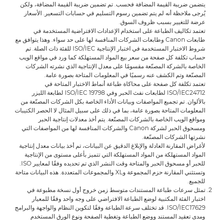
يتضمن ضريبة القيمة المضافة فحسب. تم تضمين ضريبة القيمة المضافة، ولكن
يُرجى ملاحظة أنه لم يتم تضمين رسوم التسليم في حسابات التسعير. الأسعار
عرضة للتغيير بسبب ظروف السوق.
تعتمد تكاليف الطباعة على استخدام الإعدادات الافتراضية المستخدمة في
طابعات Canon وطابعات الشركات المنافسة لها على حد سواء. وهذا يتوافق مع
شروط الاختبار المستخدمة في اختبار الإنتاجية ISO/IEC للفئة ذات الصلة. تم
حساب تكلفة كل صفحة من سعر بيع المواد المستهلكة كما ورد في مواقع الويب
الخاصة بالشركة المصنّعة مقسومًا على معدل الإنتاجية الذي نشرته الشركات
المصنّعة وتم الكشف عنه رسميًا في المعلومات المتاحة بصورة عامة.
تعتمد تكلفة كل صفحة على محاكاة طباعة أنماط الاختبار المتاحة في
ISO/IEC24712 لطابعات نفث الحبر وفي ISO/IEC 19798 لطابعة الليزر
بالألوان. تم تجميع المواصفات وبيانات الأداء الخاصة بكل الشركات المصنّعة من
المعلومات المتاحة بصورة عامة، بما في ذلك على سبيل المثال لا الحصر الكتيبات
ومواقع الويب الخاصة بالشركات المصنّعة. يتم أخذ معدلات إنتاجية الحبر
ومسحوق الحبر لشركة Canon والشركات المنافسة لها من المواصفات التي
نشرتها الشركات المصنّعة.
لأغراض المقارنة العادلة والإبلاغ الدقيق عن البيانات، تم أخذ بيانات معدل إنتاجية
المواد المستهلكة من المواد المستهلكة التي تتميز بأعلى مستوى من الإنتاجية
للحبر أو مسحوق الحبر والمتاحة وقت النشر الذي تم تحديده وفقًا لمعايير ISO.
وتستثني المقارنة حزم المجموعة وXL والمجموعات المتعددة. هذه البيانات متاحة
للجميع.
تمثل سرعات طباعة المستندات متوسط زمن خروج أول نسخة مطبوعة في
اختبار الفئة المكتبية لوضع الطباعة الافتراضي على وجه واحد وفقًا للمعيار
ISO/IEC17629. قد تختلف سرعة الطباعة وفقًا لتكوين النظام والواجهة والبرامج
ومدى تعقيد المستند ووضع الطباعة وتغطية الصفحة ونوع الورق المستخدم