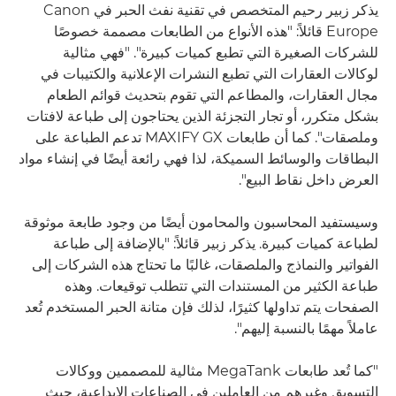
يذكر زبير رحيم المتخصص في تقنية نفث الحبر في Canon
Europe قائلاً: "هذه الأنواع من الطابعات مصممة خصوصًا
للشركات الصغيرة التي تطبع كميات كبيرة". "فهي مثالية
لوكالات العقارات التي تطبع النشرات الإعلانية والكتيبات في
مجال العقارات، والمطاعم التي تقوم بتحديث قوائم الطعام
بشكل متكرر، أو تجار التجزئة الذين يحتاجون إلى طباعة لافتات
وملصقات". كما أن طابعات MAXIFY GX تدعم الطباعة على
البطاقات والوسائط السميكة، لذا فهي رائعة أيضًا في إنشاء مواد
العرض داخل نقاط البيع".
وسيستفيد المحاسبون والمحامون أيضًا من وجود طابعة موثوقة
لطباعة كميات كبيرة. يذكر زبير قائلاً: "بالإضافة إلى طباعة
الفواتير والنماذج والملصقات، غالبًا ما تحتاج هذه الشركات إلى
طباعة الكثير من المستندات التي تتطلب توقيعات. وهذه
الصفحات يتم تداولها كثيرًا، لذلك فإن متانة الحبر المستخدم تُعد
عاملاً مهمًا بالنسبة إليهم".
"كما تُعد طابعات MegaTank مثالية للمصممين ووكالات
التسويق وغيرهم من العاملين في الصناعات الإبداعية، حيث