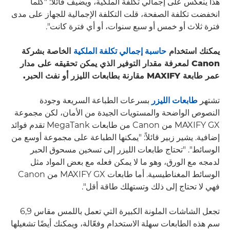
هذا ينعكس على إجمالي تكلفة الملكية، ويضيف قائلاً: "كلما
انخفضت تكلفة الصفحة، قلت التكلفة الإجمالية للجهاز على مدى
فترة ثلاث أو خمس أو سبع سنوات، أو أي فترة كانت".
يمكنك استخدام
حاسبة إجمالي تكلفة الملكية
الخاصة بشركة
Canon لمعرفة مقدار التوفير الذي يمكن تحقيقه على مدار
عمر طابعة MAXIFY مقارنة بطابعات الليزر أو نفث الحبر.
تشتهر
طابعات الليزر
بسرعات الطباعة السريعة وجودة
النصوص الواضحة والمستويات الجيدة من الأمان، لكن مجموعة
MAXIFY GX من Canon من طابعات MegaTank تقدم فوائد
إضافية. يشير زبير قائلاً: "يمكنها الطباعة على مجموعة أوسع من
الوسائط". "تحتاج طابعات الليزر إلى تسخين مسحوق الحبر
لدمجه مع الورق، وهو ما لا يمكن فعله مع بعض المواد مثل
الوسائط المغناطيسية. أما طابعات MAXIFY GX من Canon
فهي لا تحتاج إلى ذلك وتستهلك طاقة أقل".
تجعل الشاشات الملونة الكبيرة التي تعمل باللمس مقاس 6,9
سم هذه الطابعات سهلة الاستخدام وفعّالة، ويمكنك أيضًا تشغيلها