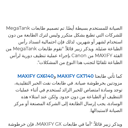
الصيانة للمستخدم بسيطة أيضًا. تم تصميم طابعات MegaTank
للشركات التي تطبع بشكل متكرر وليس لترك الطابعة من دون
استخدام لشهر أو شهرين، لذلك فإن احتمالية انسداد رأس
الطباعة ضئيلة. ويذكر زبير قائلاً: "تقوم طابعات MegaTank من
الفئة MAXIFY من Canon بإجراء عملية تنظيف دورية لرأس
الطباعة تلقائيًا لتجنب هذا النوع من المشكلات".
كما تأتي طابعتا
MAXIFY GX7140
و
MAXIFY GX6140
مزودتين بخرطوشة صيانة. في طابعات نفث الحبر التقليدية،
توجد وسادة امتصاص للحبر الزائد تُستخدم في أثناء عمليات
التنظيف أو الطباعة من دون حدود. ولكن عند امتلاء هذه
الوسادة، يجب إرسال الطابعة إلى الشركة المصنعة أو مركز
الصيانة لاستبدالها.
ويذكر زبير قائلاً: "أما في طابعات MAXIFY GX، فإن خرطوشة