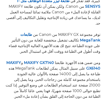
كبيرة، فقد تفكر في
طابعة ليزر متعددة الوظائف مثل i-
SENSYS
من Canon. ولكن يمكن أن تكون طابعة MAXIFY
القابلة لإعادة الملء من Canon ملائمة تمامًا لمساحة العمل
لديك، ما يساعدك في زيادة الإنتاجية وتقليل التكاليف إلى أقصى
حد.
توفر مجموعة MAXIFY GX من Canon من
طابعات
MegaTank
تكاليف تشغيل منخفضة للغاية من دون التأثير
على جودة الطباعة. تتيح لك هذه الأجهزة العالية الإنتاجية قضاء
وقت أطول في الطباعة ووقت أقل في استبدال الحبر.
ومن ضمن هذه الأجهزة: طابعتا
MAXIFY GX7140
و
MAXIFY
GX6140
على سبيل المثال. يمكن لطابعات MegaTank هذه
طباعة ما يصل إلى 14000 صفحة بالألوان عالية الجودة
باستخدام مجموعة كاملة من زجاجات الحبر، وما يصل إلى
21000 صفحة عند استخدام الطابعات في وضع التوفير. إذا كنت
تطبع حوالى 1000 صفحة شهريًا، فهذا يعني عامًا كاملاً من
الطباعة من دون الحاجة إلى القلق بشأن إعادة ملء الحبر.