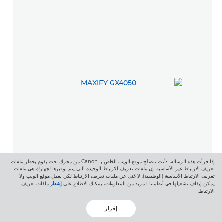
إذا قرأت هذه الرسالة، فأنت تتصفّح موقع الويب الخاص بـ Canon من محرك بحث يقوم بحظر ملفات
تعريف الارتباط غير الأساسية. إن ملفات تعريف الارتباط الوحيدة التي يتم توفيرها لجهازك هي ملفات
تعريف الارتباط الأساسية (الوظيفية). لا غنى عن ملفات تعريف الارتباط لكي يعمل موقع الويب ولا
يمكن إيقاف تشغيلها في أنظمتنا. لمزيد من المعلومات، يمكنك الاطلاع على
إشعار
ملفات تعريف
الارتباط.
طابعات MEGATANK
إقرار
MAXIFY GX4050