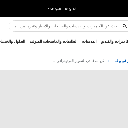
Français
|
English
كاميرات والفيديو
العدسات
الطابعات والماسحات الضوئية
الحلول والخدما
نصائح حول التصوير الفوتوغرافي والطباعة وتقنياتها
كن مبدعًا في التصوير الفوتوغرافي للطعام