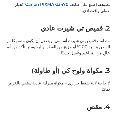
نصيحة، اطلع على طابعة
Canon PIXMA G3470
كخيار
عملي واقتصادي.
2. قميص تي شيرت عادي
مطلوب قميص تي شيرت أساسي، ويفضل أن يكون مصنوعًا من
القطن بنسبة 100% أو مزيج من القطن والبوليستر. تأكد من أنه
خالٍ من التجاعيد وغُسل حديثًا.
3. مكواة ولوح كي (أو طاولة)
لا حاجة لآلة ضغط حراري – مكواة منزلية عادية ستفي بالغرض
تمامًا!
4. مقص