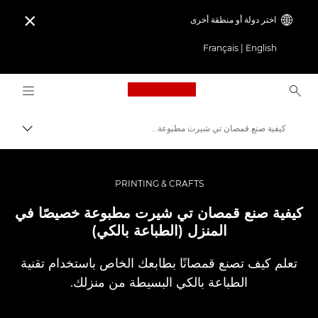
اختر دولة أو منطقة أخرى

Français
|
English
Logo, back to home page
كيفية صنع قمصان تي شيرت مطبوعة خصيصًا في المنزل (الطباعة بالكي)
مسار ال
Canon
استلهم أروع الأفكار | نصائح حول التصوير الفوتوغرافي والطباعة وأدلة المشترين
PRINTING & CRAFTS
نصائح حول التصوير الفوتوغرافي والطباعة وتقنياتها
كيفية صنع قمصان تي شيرت مطبوعة خصيصًا في
المنزل (الطباعة بالكي)
تعلم كيف تصنع قمصانًا بطابعك الخاص باستخدام تقنية
الطباعة بالكي البسيطة من منزلك.