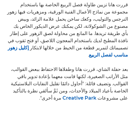
قررت هانا تزيين طاولة فصل الربيع الخاصة بها باستخدام
مجموعة من نماذج الأعمال الفنية الورقية، ومزهريات فيها زهور
النرجس والتوليب، وكعك ساخن يحمل علامة الزائد، وبيض
مصنوع من الشوكولاتة، لكن يمكنك عرض الديكور الخاص بك
بأي طريقة تريدها. ما المانع من محاولة لصق الزهور على إطار
نافذة المطبخ لديك باستخدام المعجون اللاصق، أو فتح ثقوب في
تصميماتك لتمرير قطعة من الخيط من خلالها لابتكار
إكليل زهور
مناسب لفصل الربيع
.
بعد حفلة الشاي، قررت هانا وطفلاها الاحتفاظ ببعض القوالب،
مثل الأرانب الصغيرة، لكنها قامت معهما بإعادة تدوير باقي
القوالب. وتضيف قائلة: "أحاول دائمًا تقليل النفايات البلاستيكية
الخاصة بأعياد الميلاد والأحداث، ومن ثَمَّ سألقي نظرة بالتأكيد
على مشروعات
Creative Park
مرة أخرى".