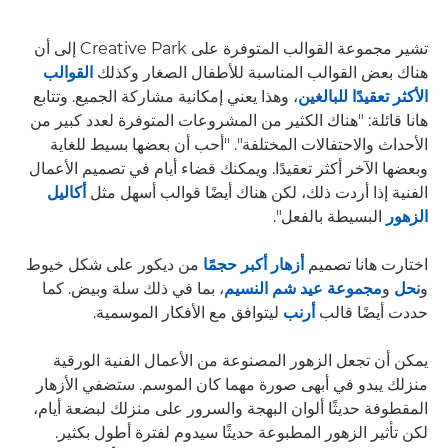
تشير مجموعة القوالب المتوفرة على Creative Park إلى أن
هناك بعض القوالب المناسبة للأطفال الصغار وكذلك
القوالب
الأكثر تعقيدًا للبالغين
، وهذا يعني إمكانية مشاركة الجميع. وتتابع
هانا قائلة: "هناك الكثير من المشروعات المتوفرة لعدد كبير من
الأحداث والاحتفالات المختلفة". "أحب أن بعضها بسيط للغاية
وبعضها الآخر أكثر تعقيدًا. ويمكنك قضاء أيام في تصميم الأعمال
الفنية إذا أردت ذلك، لكن هناك أيضًا قوالب أسهل مثل
أكاليل
الزهور
البسيطة بالفعل".
اختارت هانا تصميم
أزهار أكبر حجمًا
من ديكور على شكل خيوط
و
نحل
و
مجموعة عيد شم النسيم
، بما في ذلك سلة وبيض. كما
حددت أيضًا قالب
أرنب
ليتوافق مع الأفكار الموسمية.
يمكن أن تجعل الزهور المصنوعة من الأعمال الفنية الورقية
منزلك يبدو في أبهى صورة مهما كان الموسم. ستضفي الأزهار
المقطوفة حديثًا ألوان البهجة والسرور على منزلك لبضعة أيام،
لكن تأثير الزهور المطبوعة حديثًا سيدوم لفترة أطول بكثير.