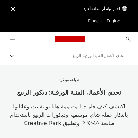
اختر دولة أو منطقة أخرى

Français
|
English
Logo, back to home page
تحدي الأعمال الفنية الورقية: الربيع
مسار ال
Canon
استلهم أروع الأفكار | نصائح حول التصوير الفوتوغرافي والطباعة وأدلة المشترين
طباعة مبتكرة
نصائح حول التصوير الفوتوغرافي والطباعة وتقنياتها
تحدي الأعمال الفنية الورقية: ديكور الربيع
اكتشف كيف قامت المصممة هانا بوليفانت وعائلتها
بابتكار حفلة شاي موسمية وديكورات الربيع باستخدام
طابعة PIXMA وتطبيق Creative Park