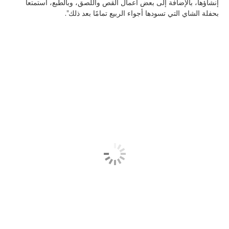
إنشاؤها، بالإضافة إلى بعض أعمال القص واللصق، وبالطبع، استمتعا
بحفلة الشاي التي تسودها أجواء الربيع تمامًا بعد ذلك".