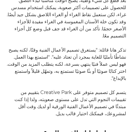
بعد قطع كل شيء وطيه، يصبح الوقت مناسبًا لبدء اللصق.
للحصول على تصميمات أكثر صعوبة، يمكنك استخدام مسدس
غراء، لكن ستعمل نقاط الغراء أو الغراء اللاصق بشكل جيد أيضًا.
وقد تكون خلة الأسنان المغموسة في الغراء مفيدة للأجزاء
الأصغر حجمًا. تأكد من أن الغراء قد جف قبل وضع كل أجزاء
التصميم معًا.
تذكر هانا قائلة: "يستغرق تصميم الأعمال الفنية وقتًا، لكنه يصبح
نشاطًا تأمليًا للغاية بمجرد أن تعتاد عليه". "استمتع بهذا العمل.
فهو ليس عملاً فنيًا ينتهي بسرعة، لكنه يتطلب المزيد من الوقت.
اختر كتابًا صوتيًا أو بثًا صوتيًا تستمتع به، وتمهّل قليلاً واستمتع
بالإبداع".
يتسم كل تصميم متوفر على Creative Park بتقييم من
تقييمات النجوم التي تدل على مستوى صعوبته، ولذا إذا كنت
مبتدئًا في تصميم الأعمال الفنية الورقية أو لديك وقت أقل
لمشروعك، فيمكنك اختيار قالب بديل.