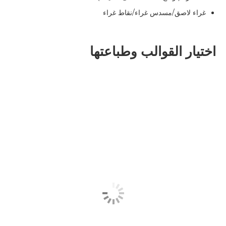
غراء لاصق/مسدس غراء/نقاط غراء
اختيار القوالب وطباعتها