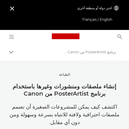
اختر دولة أو منطقة أخرى

Français
|
English
Logo, back to home page
برنامج PosterArtist من Canon: صانع الملصقات عبر الإنترنت
مسار ال
Canon
استلهم أروع الأفكار | نصائح حول التصوير الفوتوغرافي والطباعة وأدلة المشترين
الطباعة
نصائح حول التصوير الفوتوغرافي والطباعة وتقنياتها
إنشاء ملصقات ومنشورات وغيرها باستخدام
برنامج PosterArtist من Canon
اكتشف كيف يمكن للمشروعات الصغيرة أن تصمم
ملصقات احترافية ولافتة للانتباه بسرعة وسهولة ومن
دون أي مقابل.