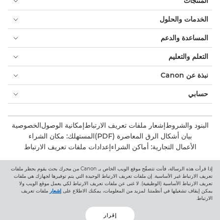
المنتجات
الخدمات والحلول
المساعدة والدعم
التعلم والتعليم
نبذة عن Canon
حسابي
البنود والشروط
إشعار ملفات تعريف الارتباط
إمكانية الوصول
الخصوصية
بيان أشكال الرق المعاصرة (PDF)
المستهلك: مكان الشراء
الأعمال التجارية: أماكن الشراء
إعدادات ملفات تعريف الارتباط
إذا قرأت هذه الرسالة، فأنت تتصفّح موقع الويب الخاص بـ Canon من محرك بحث يقوم بحظر ملفات
Canon Central and North Africa
تعريف الارتباط غير الأساسية. إن ملفات تعريف الارتباط الوحيدة التي يتم توفيرها لجهازك هي ملفات
تعريف الارتباط الأساسية (الوظيفية). لا غنى عن ملفات تعريف الارتباط لكي يعمل موقع الويب ولا
يمكن إيقاف تشغيلها في أنظمتنا. لمزيد من المعلومات، يمكنك الاطلاع على
إشعار
ملفات تعريف
الارتباط.
إقرار
حقوق الطبع والنشر 2026. جميع الحقوق محفوظة.