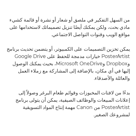
من السهل التفكير في ملصق أو شعار أو نشرة أو قائمة كشيء
مادي بحت، ولكن يمكنك أيضًا تنزيل تصميماتك لاستخدامها على
مواقع الويب وقنوات التواصل الاجتماعي.
يمكن تخزين التصميمات على الكمبيوتر، أو يتضمن تحديث برنامج
PosterArtist خيارات مدمجة للحفظ على Google Drive
وDropbox وMicrosoft OneDrive، بحيث يمكنك الوصول
إليها في أي مكان، بالإضافة إلى المشاركة مع زملاء العمل
والعائلة والأصدقاء.
بدءًا من لافتات المخبوزات وقوائم طعام البرغر وصولاً إلى
إعلانات المبيعات والوظائف الصيفية، يمكن أن يتولى برنامج
PosterArtist من Canon مهمة إنتاج المواد التسويقية
لمشروعك الصغير.