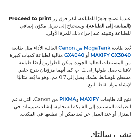
عندما تصبح جاهزًا للطباعة، انقر فوق زر
Proceed to print
(المتابعة إلى الطباعة)
، وستحتاج إلى تنزيل مكوّن إضافي
للطباعة وتثبيته عند إجراء ذلك للمرة الأولى.
تُعد طابعة
MegaTank من Canon
العالية الأداء مثل طابعة
MAXIFY GX3040
أو
GX4040
مثالية لطباعة كميات كبيرة
من المستندات العالية الجودة. يمكن للطرازين أيضًا طباعة
لافتات يصل طولها إلى 1,2 م، كما أنهما مزوّدان بدرج خلفي
مسطح للوسائط بسُمك يصل إلى 0,7 مم، وهو ما يُعد مثاليًا
لإنشاء مواد نقاط البيع.
تتيح لك طابعات
MAXIFY
و
PIXMA
من Canon، التي تدعم
الطباعة المستندة إلى الشبكة السحابية، إنشاء تصميمات في
المنزل أو عند العمل عن بُعد يمكن أن تطبعها في المكتب.
نشر رسالتك