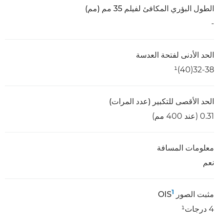
الطول البؤري المكافئ لفيلم 35 مم (مم)
-
الحد الأدنى لفتحة العدسة
32-38(40)¹
الحد الأقصى للتكبير (عدد المرات)
0.31 (عند 400 مم)
معلومات المسافة
نعم
1
مثبت الصور OIS
4 درجات¹