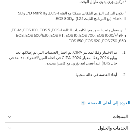
¹ تركيز بؤري يدوي طوال الوقت
¹ يكون التركيز البؤري التلقائي ممكنًا مع الفئة EOS-1, و7D Mark II, و5D
Mark III (مع البرنامج الثابت 1.2.1), وEOS 80D.
¹ لن يعمل مثبت الصور مع الكاميرات التالية EOS-1, ‏EOS 5, ‏EOS 100, ‏EF-M,
‏EOS 1000/F/n/Fn, ‏EOS 700, ‏EOS 10, ‏EOS RT, ‏EOS 600/630, ‏EOS
850, ‏EOS 750, ‏EOS 620, ‏EOS 650
تم الاختبار وفقًا لمعايير CIPA. تم اختبار العدسات التي تم إطلاقها بعد
يوليو 2024 وفقًا لمعيار CIPA-2024 في اتجاه الميل/الانحراف (+ لفة في
حال IBIS) عند أقصى بُعد بؤري، مع كاميرا محددة.
أبعاد العدسة في حالة سحبها
العودة إلى أعلى الصفحة
المنتجات
الخدمات والحلول