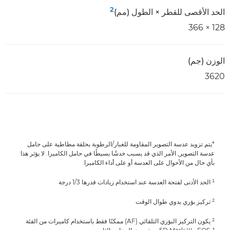
2
الحد الأقصى للقطر × الطول (مم)
128 × 366
الوزن (جم)
3620
*يتم تزويد عدسة التصوير المقاومة للغبار/الرطوبة بحلقة مطاطية على حامل
عدسة التصوير, الأمر الذي قد يسبب خدشًا بسيطًا في حامل الكاميرا. لا يؤثر هذا
بأي حال من الأحوال على العدسة أو على أداء الكاميرا.
¹ الحد الأدنى لفتحة العدسة عند استخدام زيادات قدرها 1/3 درجة
² تركيز بؤري يدوي طوال الوقت
² يكون التركيز البؤري التلقائي (AF) ممكنًا فقط باستخدام كاميرات من الفئة