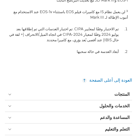
EOS-1 و5D Mark III مع تحديث البرنامج الثابت
³ لن يعمل نظام IS مع كاميرات فيلم EOS باستثناء EOS-1v عند الاستخدام مع
أنبوب الإطالة لـ Mark III
تم الاختبار وفقًا لمعايير CIPA. تم اختبار العدسات التي تم إطلاقها بعد
يوليو 2024 وفقًا لمعيار CIPA-2024 في اتجاه الميل/الانحراف (+ لفة في
حال IBIS) عند أقصى بُعد بؤري، مع كاميرا محددة.
أبعاد العدسة في حالة سحبها
العودة إلى أعلى الصفحة
المنتجات
الخدمات والحلول
المساعدة والدعم
التعلم والتعليم