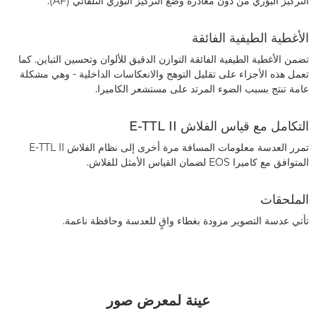
التركيز البؤري من دون مغادرة وضع التركيز البؤري التلقائي (AF).
الأغطية الطيفية الفائقة
تضمن الأغطية الطيفية الفائقة التوازن الدقيق للألوان وتحسين التباين. كما
تعمل هذه الأجزاء على تقليل التوهج والانعكاسات الداخلية - وهي مشكلة
عامة تنتج بسبب الضوء المرتد على مستشعر الكاميرا.
التكامل مع قياس الفلاش E-TTL II
تمرر العدسة معلومات المسافة مرة أخرى إلى نظام الفلاش E-TTL II
المتوافق مع كاميرا EOS لضمان القياس الأمثل للفلاش.
الملحقات
تأتي عدسة التصوير مزودة بغطاء واقٍ للعدسة وحافظة ناعمة.
عينة لمعرض صور