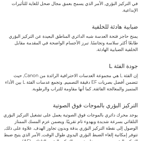
في التركيز البؤري, الأمر الذي يسمح بعمق مجال ضحل للغاية للتأثيرات
الإبداعية.
ضبابية هادئة للخلفية
يمنح حاجز فتحة العدسة شبه الدائري المناطق البعيدة عن التركيز البؤري
طابعًا أكثر سلاسة وتجانسًا. تبرز الأجسام الواضحة في المقدمة مقابل
الخلفية الضبابية الهادئة.
جودة الفئة L
إن الفئة L هي مجموعة العدسات الاحترافية الرائدة من Canon, حيث
تتضمن أفضل بصريات EF دقيقة التصميم. وتجمع عدسات الفئة L بين الأداء
المتميز والمعالجة الفائقة, كما أنها مقاومة للتراب والرطوبة.
التركيز البؤري بالموجات فوق الصوتية
يوجد محرك دائري بالموجات فوق الصوتية يعمل على تشغيل التركيز البؤري
التلقائي بسرعة شديدة وبهدوء تام تقريبًا. ويضمن عزم المسك الممتاز
الوصول إلى نقطة التركيز البؤري بدقة وبدون تجاوز الهدف. علاوة على ذلك,
تتوفر إمكانية إلغاء الضبط البؤري اليدوي طوال الوقت, الأمر الذي يتيح ضبط