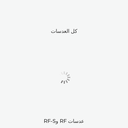
كل العدسات
عدسات RF وRF-S