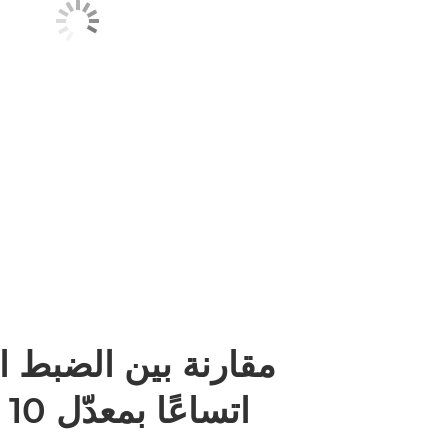
مقارنة بين الضبط ا
اتساعًا بمعدّل 10 ملم لعدسة EF-S 10-18mm f/4.5-5.6 IS STM