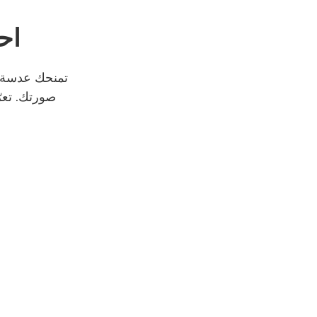
اح
صورتك. تعر