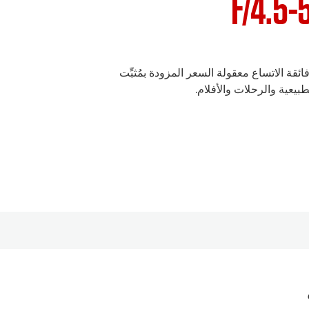
F/4.5-
سة تكبير/تصغير STM فائقة الاتساع معقولة السعر المزودة بمُثبِّت
طبيعية والرحلات والأفلام.