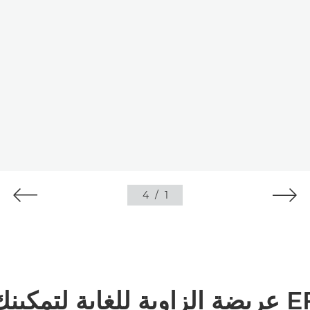
4
/
1
عدسة تكبير/تصغير EF-S عريضة الزاوية للغ