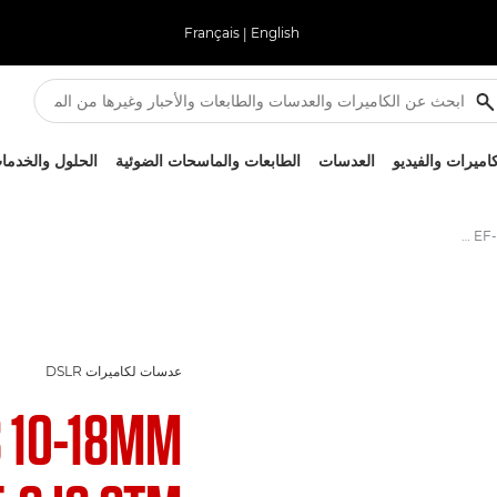
Français
|
English
كاميرات والفيديو
العدسات
الطابعات والماسحات الضوئية
الحلول والخدما
Canon EF-S 10-18mm f/4.5-5.6 IS STM - العدسات - عدسات الكاميرا والصور
عدسات لكاميرات DSLR
S 10-18MM