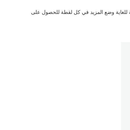
سفر, تتيح لك عدسة التكبير/التصغير EF-S هذه العريضة الزاوية للغاية وضع المزيد في كل لقطة للحصول على