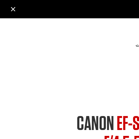

ت
CANON
EF-