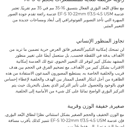
مع نطاق البُعد البؤري الفعال بتنسيق 16-35 مم في 35 مم تقريبًا, تعتبر
عدسة EF-S 10-22mm f/3.5-4.5 USM عدسة رائعة تقدم جودة الصور
المبهرة التي تأخذ التصوير الفوتوغرافي إلى أبعاد ومساحات جديدة من
التعبير المثير.
تجاوز المنظور الإنساني
لن تمنحك إمكانية التكبير/التصغير فائق العرض حرية تضمين ما تريد من
الأهداف بدقة في اللقطة فحسب, بل ستعمل أيضًا على تغيير منظور
المشهد بشكل كبير لتوفر لك التعبير الحيوي. تتيح لك العدسة إمكانية
الاقتراب بشكل كبير من الأهداف, مع تضخيم الفرق في الحجم بين هدف
قريب والخلفية الخاصة به. يستطيع المصورون المبدعون الاستفادة من هذه
الظاهرة من أجل ابتكار الفصل الممتاز بين الهدف والخلفية لإعطاء إحساس
قوي بالوجود وللحصول على تأثير التركيز الذي يعمل بالتحريك حيث يتم
التركيز البؤري الواضح تمامًا على كل شيء من الأمامية إلى الخلفية.
صغيرة, خفيفة الوزن وقريبة
مع الوزن الخفيف والحجم الصغير بشكل استثنائي نظرًا لنطاق البُعد البؤري,
فإن عدسة EF-S 10-22mm f/3.5-4.5 USM تتميز كذلك بأقرب مسافة
لضبط البؤرة تصل إلى فقط 24 سم.