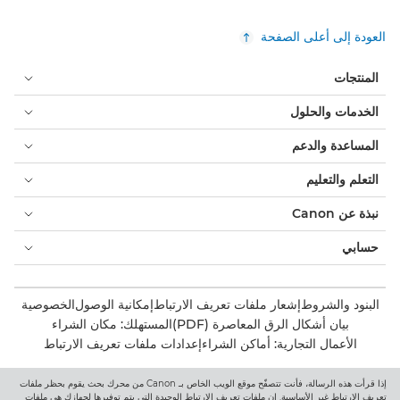
العودة إلى أعلى الصفحة
المنتجات
الخدمات والحلول
المساعدة والدعم
التعلم والتعليم
نبذة عن Canon
حسابي
البنود والشروط
إشعار ملفات تعريف الارتباط
إمكانية الوصول
الخصوصية
بيان أشكال الرق المعاصرة (PDF)
المستهلك: مكان الشراء
الأعمال التجارية: أماكن الشراء
إعدادات ملفات تعريف الارتباط
إذا قرأت هذه الرسالة، فأنت تتصفّح موقع الويب الخاص بـ Canon من محرك بحث يقوم بحظر ملفات
Canon Central and North Africa
تعريف الارتباط غير الأساسية. إن ملفات تعريف الارتباط الوحيدة التي يتم توفيرها لجهازك هي ملفات