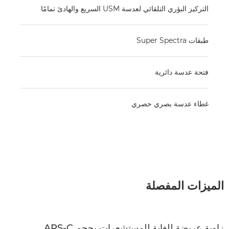
التركيز البؤري التلقائي لعدسة USM السريع والهادئ تمامًا
طبقات Super Spectra
فتحة عدسة دائرية
غطاء عدسة بصري حصري
الميزات المفصلة
زاوية عريضة للغاية للمستشعرات بحجم APS-C