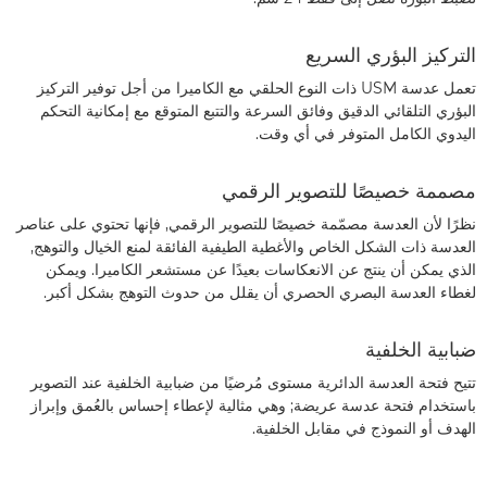
التركيز البؤري السريع
تعمل عدسة USM ذات النوع الحلقي مع الكاميرا من أجل توفير التركيز
البؤري التلقائي الدقيق وفائق السرعة والتتبع المتوقع مع إمكانية التحكم
اليدوي الكامل المتوفر في أي وقت.
مصممة خصيصًا للتصوير الرقمي
نظرًا لأن العدسة مصمّمة خصيصًا للتصوير الرقمي, فإنها تحتوي على عناصر
العدسة ذات الشكل الخاص والأغطية الطيفية الفائقة لمنع الخيال والتوهج,
الذي يمكن أن ينتج عن الانعكاسات بعيدًا عن مستشعر الكاميرا. ويمكن
لغطاء العدسة البصري الحصري أن يقلل من حدوث التوهج بشكل أكبر.
ضبابية الخلفية
تتيح فتحة العدسة الدائرية مستوى مُرضيًا من ضبابية الخلفية عند التصوير
باستخدام فتحة عدسة عريضة; وهي مثالية لإعطاء إحساس بالعُمق وإبراز
الهدف أو النموذج في مقابل الخلفية.