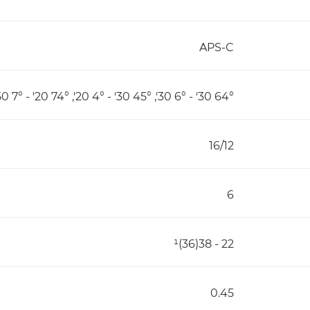
APS-C
64° 30' - 6° 30', 45° 30' - 4° 20', 74° 20' - 7° 50'
16/12
6
22 - 38(36)¹
0.45