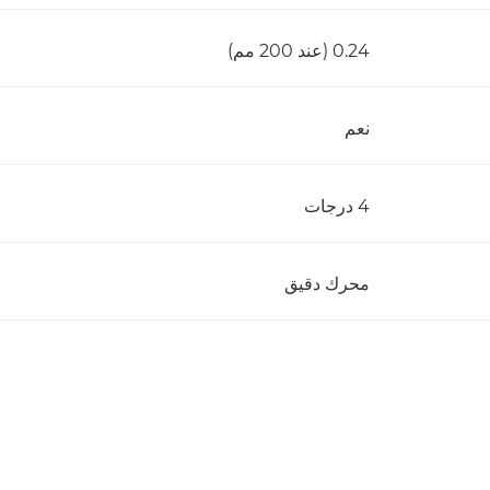
0.24 (عند 200 مم)
نعم
4 درجات
محرك دقيق