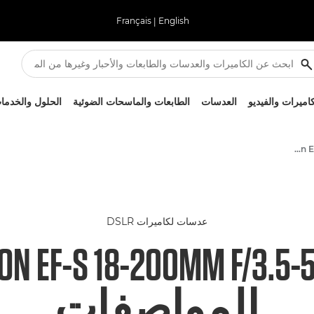
Français
|
English
كاميرات والفيديو
العدسات
الطابعات والماسحات الضوئية
الحلول والخدما
Canon EF-S 18-200mm f/3.5-5.6 IS - العدسات - عدسات الكاميرا والصور
عدسات لكاميرات DSLR
N EF-S 18-200MM F/3.5-5
المواصفات