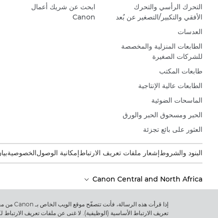
التحرك الرأسي والتحرك
ابحث عن شريك أعمال
الأفقي والتكبير/التصغير عن بُعد
Canon
العدسات
الطابعات المنزلية والمخصصة
للشركات الصغيرة
طابعات المكتب
الطابعات عالية الإنتاجية
الماسحات الضوئية
الحبر ومسحوق الحبر والورق
العثور على بائع تجزئة
البنود والشروط
إشعار ملفات تعريف الارتباط
إمكانية الوصول
الخصوصية
بيا
Canon Central and North Africa
إذا قرأت 
حقوق الطبع والنشر 2026. جميع الحقوق محفوظة.
تعريف الارتباط الأساسية (الوظيفية). لا غنى عن ملفات تعريف الارتباط 