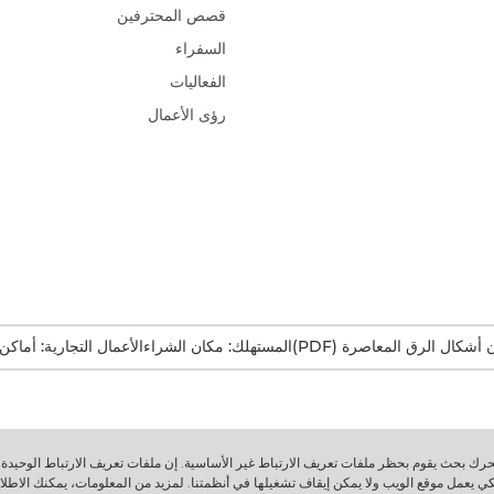
قصص المحترفين
السفراء
الفعاليات
رؤى الأعمال
ن أشكال الرق المعاصرة (PDF)
المستهلك: مكان الشراء
الأعمال التجارية: أماكن
هذه الرسالة، فأنت تتصفّح موقع الويب الخاص بـ Canon من محرك بحث يقوم بحظر ملفات تعريف الارتباط غير الأساسية. إن ملفات تعريف ا
لكي يعمل موقع الويب ولا يمكن إيقاف تشغيلها في أنظمتنا. لمزيد من المعلومات، يمكنك الاطل