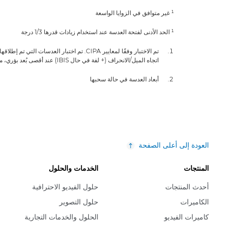
¹ غير متوافق في الزوايا الواسعة
¹ الحد الأدنى لفتحة العدسة عند استخدام زيادات قدرها 1/3 درجة
اتجاه الميل/الانحراف (+ لفة في حال IBIS) عند أقصى بُعد بؤري، مع كاميرا محددة.
أبعاد العدسة في حالة سحبها
العودة إلى أعلى الصفحة
المنتجات
الخدمات والحلول
أحدث المنتجات
حلول الفيديو الاحترافية
الكاميرات
حلول التصوير
كاميرات الفيديو
الحلول والخدمات التجارية