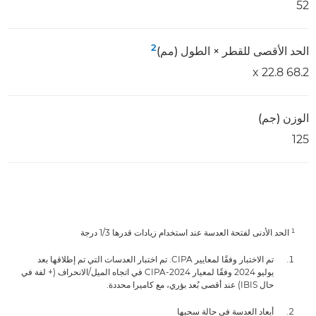
52
2
الحد الأقصى للقطر × الطول (مم)
68.2 x 22.8
الوزن (جم)
125
¹ الحد الأدنى لفتحة العدسة عند استخدام زيادات قدرها 1/3 درجة
تم الاختبار وفقًا لمعايير CIPA. تم اختبار العدسات التي تم إطلاقها بعد
يوليو 2024 وفقًا لمعيار CIPA-2024 في اتجاه الميل/الانحراف (+ لفة في
حال IBIS) عند أقصى بُعد بؤري، مع كاميرا محددة.
أبعاد العدسة في حالة سحبها