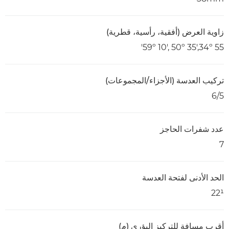
زاوية العرض (أفقية، رأسية، قطرية)
59º 10', 50º 35',34º 55'
تركيب العدسة (الأجزاء/المجموعات)
6/5
عدد شفرات الحاجز
7
الحد الأدنى لفتحة العدسة
22¹
أقرب مسافة للتركيز البؤري (م)