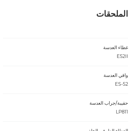
الملحقات
غطاء العدسة
E52II
واقي العدسة
ES-52
حقيبة/جراب العدسة
LP811
الغطاء الطرفي الخلفي