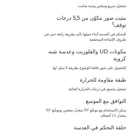
تشغيل سريع وسلس وشبه صامت
مثبت صور مكوّن من 5,5 درجات
1
توقف
للتحكم في العدسة أثناء حملها باليد بطريقة رائعة حتى في
ظروف الإضاءة المنخفضة
مكونات UD والفلوريت وعدسة شبه
كروية
للحصول على صور فائقة الوضوح بطريقة لا مثيل لها
طبقة مقاومة للحرارة
تشغيل متسق في درجات الحرارة العالية
التوافق مع الموسع
يمكن الاستخدام مع موسِّع RF بمعدل ضعفين وموسِّع RF
بمعدل 1,4 أضعاف
حلقة التحكم في العدسة