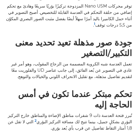
توفر محركات Nano USM المزدوجة تركيزًا بؤريًا سريعًا وهادئ مع تحكم
إضافي من حلقة التحكم في العدسة القابلة للتخصيص. أصبح التصوير في
أثناء حمل الكاميرا باليد أمرًا سهلاً أيضًا بفضل مثبت الصور البصري المكوّن
1
من 5,5 درجات توقف
.
جودة صور مذهلة تعيد تحديد معنى
التكبير/التصغير
تعمل العدسة شبه الكروية المصممة من الزجاج المقولب، وهو أمر غير
عادي في التصوير عن بُعد الفائق، إلى جانب عناصر UD والفلوريت معًا
لتقديم تفاصيل مذهلة، مع تقليل الانحراف اللوني والخيالات والتوهج.
تحكم مبتكر عندما تكون في أمس
الحاجة إليه
تُبرز فتحة العدسة ذات 9 شفرات مناطق الإضاءة والمناطق خارج التركيز
2
البؤري بشكلٍ جميل، بينما تتيح لك مسافة التركيز البؤري
التي لا تقل عن
1,8 أمتار التقاط تفاصيل عن قرب بأي بُعد بؤري.