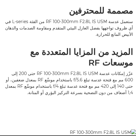
مصممة للمحترفين
ستعمل عدسة RF 100-300mm F2.8L IS USM من الفئة L-series في
أي ظروف تواجهها بفضل العازل البيئي المتقدم ومقاومة الصدمات والدهان
الأبيض المانع للحرارة.
المزيد من المزايا المتعددة مع
موسعات RF
عزّز إمكانات عدسة RF 100-300mm F2.8L IS USM حتى 200 إلى
600 مم مع فتحة عدسة تبلغ f/5.6 باستخدام موسِّع RF بمعدل ضعفين، أو
حتى 140 إلى 420 مم مع فتحة عدسة تبلغ f/4 باستخدام موسِّع RF بمعدل
1,4 أضعاف من دون التضحية بسرعة التركيز البؤري أو المتانة.