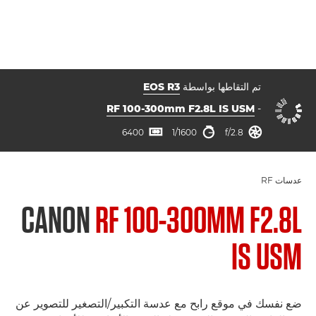
تم التقاطها بواسطة
EOS R3
RF 100-300mm F2.8L IS USM
-
فتحة العدسة
سرعة الغالق
ISO



6400
1/1600
f/2.8
عدسات RF
CANON
RF 100-300MM F2.8L
IS USM
ضع نفسك في موقع رابح مع عدسة التكبير/التصغير للتصوير عن