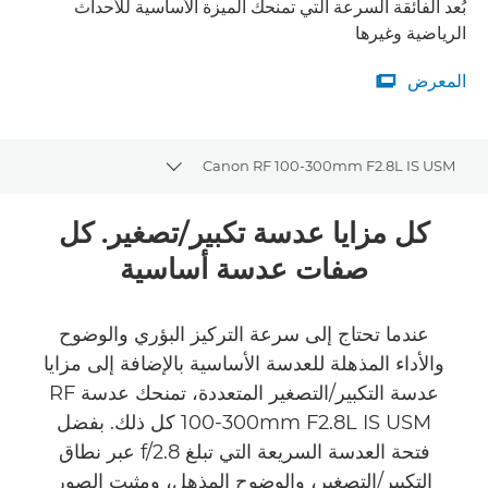
بُعد الفائقة السرعة التي تمنحك الميزة الأساسية للأحداث
الرياضية وغيرها
المعرض

المعرض
Canon RF 100-300mm F2.8L IS USM
Toggle breadcrumbs
نظرة عامة
كل مزايا عدسة تكبير/تصغير. كل
صفات عدسة أساسية
المواصفات
المعرض
عندما تحتاج إلى سرعة التركيز البؤري والوضوح
والأداء المذهلة للعدسة الأساسية بالإضافة إلى مزايا
عدسة التكبير/التصغير المتعددة، تمنحك عدسة RF
100-300mm F2.8L IS USM كل ذلك. بفضل
فتحة العدسة السريعة التي تبلغ f/2.8 عبر نطاق
التكبير/التصغير، والوضوح المذهل، ومثبت الصور