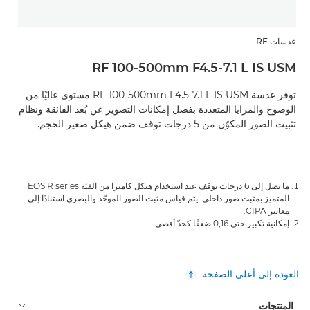
عدسات RF
RF 100-500mm F4.5-7.1 L IS USM
توفر عدسة RF 100-500mm F4.5-7.1 L IS USM مستوى عاليًا من
الوضوح والمزايا المتعددة بفضل إمكانات التصوير عن بُعد الفائقة ونظام
تثبيت الصور المكوّن من 5 درجات توقف ضمن هيكل صغير الحجم.
ما يصل إلى 6 درجات توقف عند استخدام هيكل كاميرا من الفئة EOS R series
المتميز بمثبت صور داخلي. يتم قياس مثبت الصور الموحّد والبصري استنادًا إلى
معايير CIPA.
إمكانية تكبير حتى 0,16 ضعفًا كحدّ أقصى.
العودة إلى أعلى الصفحة
المنتجات