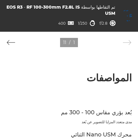
تم التقاطها بواسطة
RF 100-300mm F2.8L IS
-
EOS R3
USM
فتحة العدسة
سرعة الغالق
ISO



400
1/250
f/2.8
11
/
1
المواصفات
بُعد بؤري مقاس 100 - 300 مم
مدى متعدد المزايا للتصوير عن بُعد
محرك Nano USM الثنائي