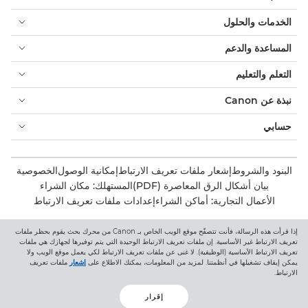
الخدمات والحلول
المساعدة والدعم
التعلم والتعليم
نبذة عن Canon
حسابي
البنود والشروط
إشعار ملفات تعريف الارتباط
إمكانية الوصول
الخصوصية
بيان أشكال الرق المعاصرة (PDF)
المستهلك: مكان الشراء
الأعمال التجارية: أماكن الشراء
إعدادات ملفات تعريف الارتباط
إذا قرأت هذه الرسالة، فأنت تتصفّح موقع الويب الخاص بـ Canon من محرك بحث يقوم بحظر ملفات
Canon Central and North Africa
تعريف الارتباط غير الأساسية. إن ملفات تعريف الارتباط الوحيدة التي يتم توفيرها لجهازك هي ملفات
تعريف الارتباط الأساسية (الوظيفية). لا غنى عن ملفات تعريف الارتباط لكي يعمل موقع الويب ولا
يمكن إيقاف تشغيلها في أنظمتنا. لمزيد من المعلومات، يمكنك الاطلاع على
إشعار
ملفات تعريف
الارتباط.
إقرار
حقوق الطبع والنشر 2026. جميع الحقوق محفوظة.