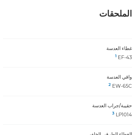
الملحقات
غطاء العدسة
1
EF-43‏
واقي العدسة
2
EW-65C‏
حقيبة/جراب العدسة
3
LP1014‏
الغطاء الطرفي الخلفي