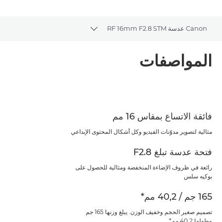
Canon عدسة RF 16mm F2.8 STM
Toggle breadcrumbs
نظرة عامة
المواصفات
المواصفات
فائقة الاتساع بمقاس 16 مم
مثالية لتصوير مدوّنات الفيديو وكل أشكال المحتوى الإبداعي
فتحة عدسة تبلغ F2.8
رائعة في ظروف الإضاءة المنخفضة ومثالية للحصول على
بوكيه سلس
165 جم / 40,2 مم*
تصميم صغير الحجم وخفيف الوزن. يبلغ وزنها 165 جم
وطولها 40,2 مم*