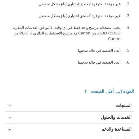
غير مرفقة، متوفرة كملحق اختياري يُباع بشكل منفصل
غير مرفقة، متوفرة كملحق اختياري يُباع بشكل منفصل
يجب استخدام مرشح واحد فقط في أي وقت. لا تتوافق العدسات المقربة
250D / 500D من Canon مع مرشح الاستقطاب الدائري PL-C B من
Canon.
أبعاد العدسة في حالة سحبها
أبعاد العدسة في حالة سحبها
العودة إلى أعلى الصفحة
المنتجات
الخدمات والحلول
المساعدة والدعم