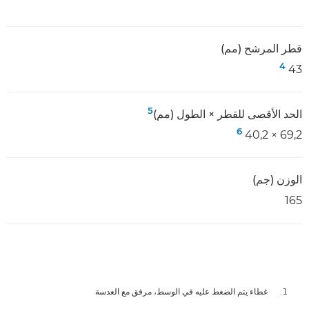
قطر المرشح (مم)
4
43
5
الحد الأقصى للقطر × الطول (مم)
6
69,2 × 40,2
الوزن (جم)
165
غطاء يتم الضغط عليه في الوسط، مرفق مع العدسة