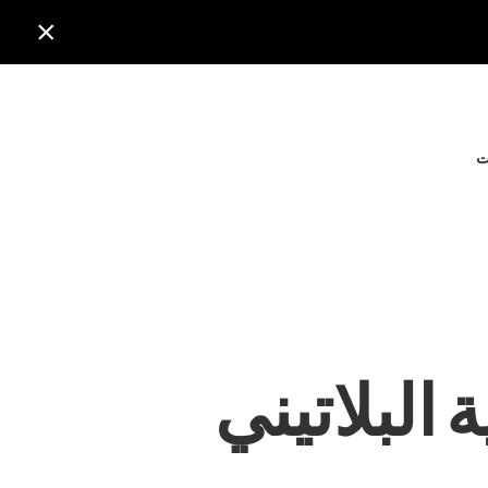

ت
ة البلاتيني