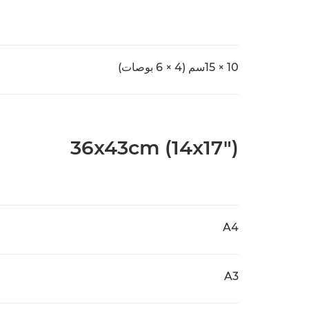
10 × 15سم (4 × 6 بوصات)
36x43cm (14x17")
A4
A3