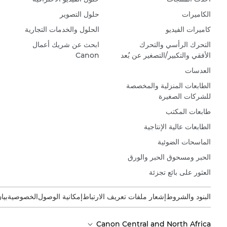
الكاميرات
حلول التصوير
كاميرات الفيديو
الحلول والخدمات التجارية
التحرك الرأسي والتحرك
ابحث عن شريك أعمال
الأفقي والتكبير/التصغير عن بُعد
Canon
العدسات
الطابعات المنزلية والمخصصة
للشركات الصغيرة
طابعات المكتب
الطابعات عالية الإنتاجية
الماسحات الضوئية
الحبر ومسحوق الحبر والورق
العثور على بائع تجزئة
البنود والشروط
إشعار ملفات تعريف الارتباط
إمكانية الوصول
الخصوصية
بيا
Canon Central and North Africa