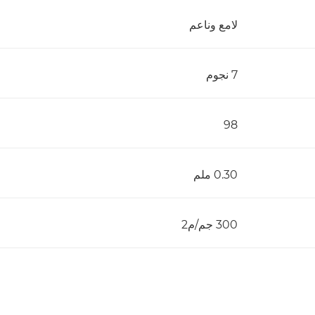
لامع وناعم
7 نجوم
98
0.30 ملم
300 جم/م2