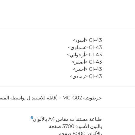
GI-43 <أسود>
GI-43 <سماوي>
GI-43 <أرجواني>
GI-43 <أصفر>
GI-43 <أحمر>
GI-43 <رمادي>
خرطوشة MC-G02 – (قابلة للاستبدال بواسطة المستخدم)
6
طباعة مستندات مقاس A4 بالألوان
باللون الأسود: 3700 صفحة
بالألوان: 8000 صفحة