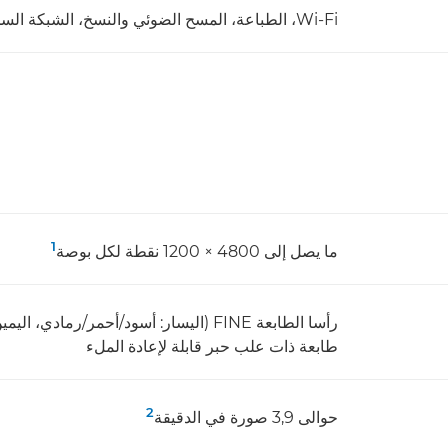
Wi-Fi، الطباعة، المسح الضوئي والنسخ، الشبكة السحابية
1
ما يصل إلى 4800 × 1200 نقطة لكل بوصة
رأسا الطابعة FINE (اليسار: أسود/أحمر/رمادي، اليمين: سماوي/أرجواني/أصفر)
طابعة ذات علب حبر قابلة لإعادة الملء
2
حوالى 3,9 صورة في الدقيقة