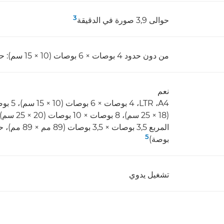
3
حوالى 3,9 صورة في الدقيقة
من دون حدود 4 بوصات × 6 بوصات (10 × 15 سم): حوالى 47 ثانية
نعم
5
بوصة)
تشغيل يدوي