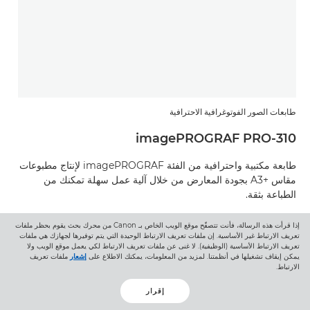
طابعات الصور الفوتوغرافية الاحترافية
imagePROGRAF PRO-310
طابعة مكتبية واحترافية من الفئة imagePROGRAF لإنتاج مطبوعات
مقاس A3+‎ بجودة المعارض من خلال آلية عمل سهلة تمكنك من
الطباعة بثقة.
إذا قرأت هذه الرسالة، فأنت تتصفّح موقع الويب الخاص بـ Canon من محرك بحث يقوم بحظر ملفات
تعريف الارتباط غير الأساسية. إن ملفات تعريف الارتباط الوحيدة التي يتم توفيرها لجهازك هي ملفات
تعريف الارتباط الأساسية (الوظيفية). لا غنى عن ملفات تعريف الارتباط لكي يعمل موقع الويب ولا
يمكن إيقاف تشغيلها في أنظمتنا. لمزيد من المعلومات، يمكنك الاطلاع على
إشعار
ملفات تعريف
الرسائل الإخبارية
الارتباط.
الاشتراك في الرسائل الإخبارية التي نقدمها
إقرار