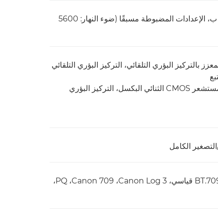
تلقائي (توازن اللون الأبيض التلقائي)، الإعداد أ، الإعداد ب، الإعدادات المضبوطة مسبقًا (ضوء النهار: 5600
عزز بالتركيز البؤري التلقائي، التركيز البؤري التلقائي
بع
نوع التركيز البؤري التلقائي: التركيز البؤري التلقائي لمستشعر CMOS الثنائي البكسل، التركيز البؤري
BT.709 عادي، BT.709 للنطاق الديناميكي الواسع، BT.709 قياسي، Canon Log 3،‏ Canon 709، ‏PQ،‏