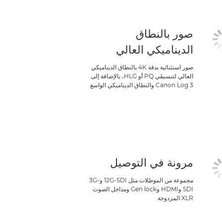
صور بالنطاق
الديناميكي العالي
صور استثنائية بدقة 4K بالنطاق الديناميكي
العالي لتنسيقَي PQ أو HLG، بالإضافة إلى
Canon Log 3 والنطاق الديناميكي الواسع
مرونة في التوصيل
مجموعة من الموصّلات مثل 12G-SDI و3G-
SDI وHDMI وGen lock ومداخل الصوت
XLR المزدوجة