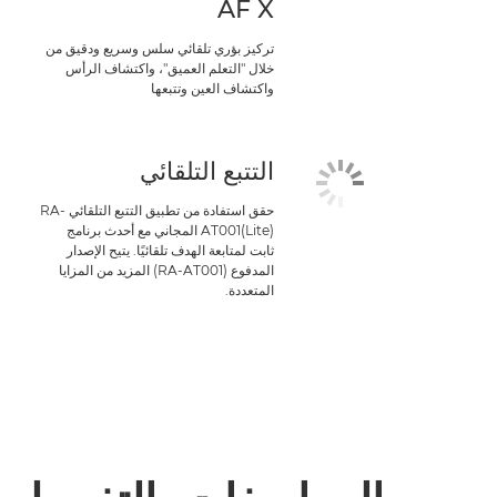
AF X
تركيز بؤري تلقائي سلس وسريع ودقيق من
خلال "التعلم العميق"، واكتشاف الرأس
واكتشاف العين وتتبعها
التتبع التلقائي
حقق استفادة من تطبيق التتبع التلقائي RA-
AT001(Lite) المجاني مع أحدث برنامج
ثابت لمتابعة الهدف تلقائيًا. يتيح الإصدار
المدفوع (RA-AT001) المزيد من المزايا
المتعددة.