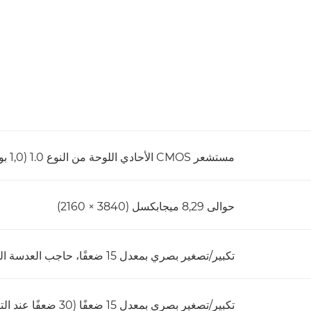
مستشعر CMOS الأحادي اللوحة من النوع 1.0 (1,0 بوصة)
حوالى 8,29 ميجابكسل (3840 × 2160)
تكبير/تصغير بصري بمعدل 15 ضعفًا، حاجب العدسة القزحي المكوّن من 9 شفرات
تكبير/تصغير بصري بمعدل 15 ضعفًا (30 ضعفًا عند التكبير/التصغير المتقدم)