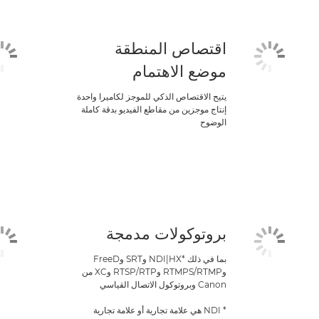
اقتصاص المنطقة
موضع الاهتمام
يتيح الاقتصاص الذكي للموجز لكاميرا واحدة
إنتاج موجزين من مقاطع الفيديو بدقة كاملة
الوضوح
بروتوكولات مدمجة
بما في ذلك NDI|HX*‎ وSRT وFreeD
وRTMP/‏RTMPS وRTP/‏RTSP وXC من
Canon وبروتوكول الاتصال القياسي
* NDI هي علامة تجارية أو علامة تجارية