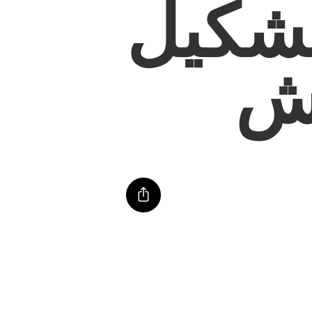
تشكيل
ش