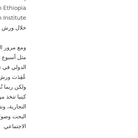
خلال ورش الع
عُقِدَت ورش
ولكن ربما تُ
التجارية، وت
البحت وصولا
الاجتماعي.