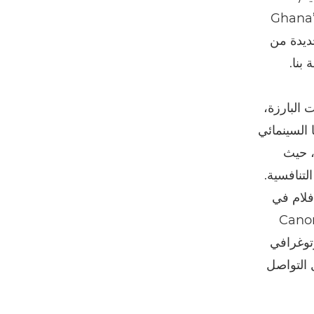
Foto Fest )، والمعهد الوطني للسينما والتلفزيون في غانا (Ghana’s
إبداعية جديدة من
بنا.
رنامج Miraisha في الفعاليات البارزة،
Lago) ومهرجان أبوجا السينمائي
 نيجيريا (Abuja International Film Festival in Nigeria)، حيث
تنافسية.
فلام في
من حافلة إنجليزية قديمة مقرًا لها! والآن، أصبحت تحمل علامة Canon
وتوغرافي
 التواصل