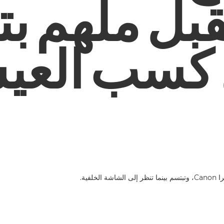
بل ملهم ب
كسب العي