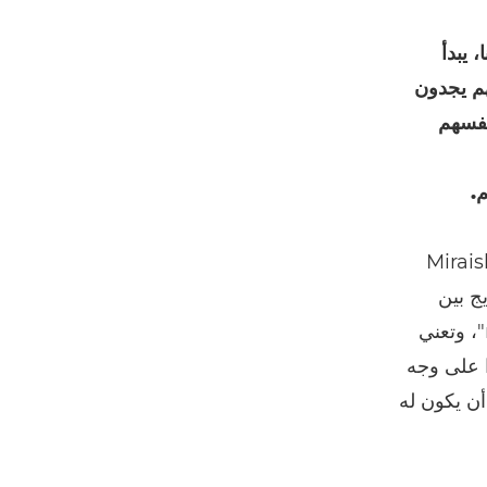
 يبدأ
هم يجدون
نفسهم
قر بأن الأمر لا يقتصر على ما يتعلمه طلاب برنامج Miraisha
ج بين
الكلمة اليابانية "mirai"، وتعني "المستقبل"، والكلمة السواحيلية "maisha"، وتعني
ا على وجه
ه كان قائمًا قبل أن يكون له