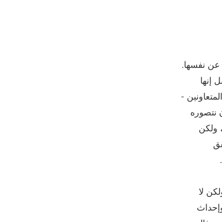
عن نفسها.
من برنامج Miraisha مميزًا. بل إنها
متعاونين -
ن نتصوره
راء Canon في البداية، ولكن
قق
الالتزام، ولكن لا
وإحداث