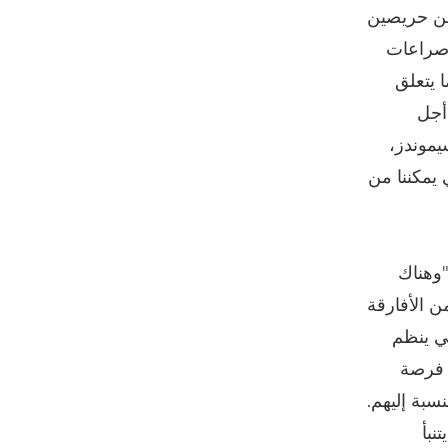
Canon كانوا أيضًا معلمين حريصين
ق صراعات
 يتعلق
 أجل
يموندز،
 يمكننا من
"وهناك
من الأفارقة
كي ينظم
ي فرصة
بة إليهم.
 يتنبأ