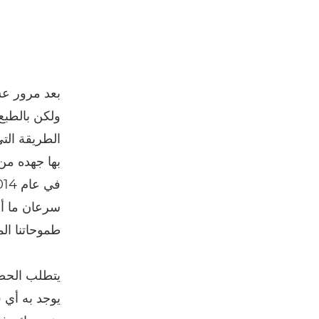
بعد مرور عش
الطريقة الت
بها جهده من
سرعان ما أد
طموحاتنا المتعلقة ببرنامج raisha
يوجد به أي 