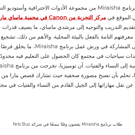
كما استفاد برنامج Miraisha من مجموعة الأدوات الاحترافية وأستوديو ا
ي الموقع في
مركز التجربة من Canon في محمية ماساي مارا الوطنية
تقديم التدريب والتوجيه إلى مرشدي ماساي، ما يضيف قدرات 
معرفتهم التامة بالفعل بالبيئة المحلية. والأهم من ذلك، تشجيع 
الماساي على المشاركة في ورش عمل برنامج Miraisha، 
ات سياحيات في مجتمع كان الحصول على التعليم فيه محدودً
ًا، تحلم بأن تصبح مصورة صحفية حيث تشارك قصص مارا من 
 عن نقل مهاراتها إلى الجيل القادم من النساء والفتيات في مجت
طلاب برنامج Miraisha يقضون وقتًا ممتعًا في شركة Nrb Bus