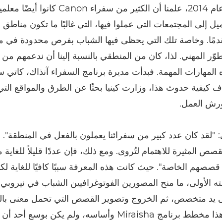
ففي أوائل عام 2014، علمنا أن الكثير من سفراء 
يل إلى المجتمعات التي عملوا فيها، التي غالبًا ما تكون مناط
تقدمًا. وخاصة تلك التي يحظى فيها الشباب بفرص محدودة في ما
تطوّر المهني. لذا، كان من المنطقي بالنسبة إلينا أن ندعمهم من
 المهارات المهمة. فبدأت مديرة برنامج السفراء آنذاك، كاتي س
كيفية حدوث هذا، وزارت كينيا بحثًا عن الطرق والمواقع التي
ورش العمل.
 "لقد كان عدد كبير من سفرائنا يعملون بالفعل في المنطقة". 
قصص المثيرة للاهتمام لتُروى. ومع ذلك، فإن عددًا قليلاً للغاية 
 قصصهم الخاصة". حيث كانت هذه المعرفة سببًا كافيًا للغاية ل
ه الأولى، ما منح المصورين الفوتوغرافيين الشباب في نيروب
 يد متخصص، ثم الخروج وتصوير القصص التي تحمل معنى بالنس
ولقد شكَّل هذا مخطط برنامج Miraisha وأساسه، ولم يكن بوسع أحد أن