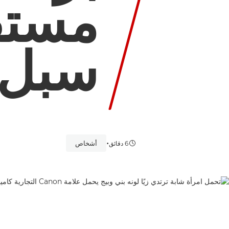
مستق
سبل 
•
أشخاص
6 دقائق