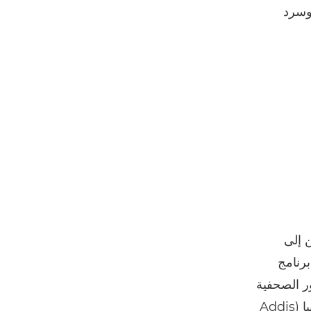
 وسرد
 إلى
برنامج
صور الصحفية
(Uganda Press Photo Awards)، ومهرجات أديس بابا للصور في إثيوبيا (Addis